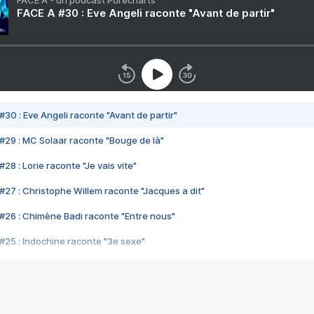
FACE A - un podcast Purecharts
FACE A #30 : Eve Angeli raconte "Avant de partir"
#30 : Eve Angeli raconte "Avant de partir"
#29 : MC Solaar raconte "Bouge de là"
28 : Lorie raconte "Je vais vite"
#27 : Christophe Willem raconte "Jacques a dit"
#26 : Chimène Badi raconte "Entre nous"
#25 : Indochine raconte "3e sexe"
#24 : Zaho raconte "C'est chelou"
#23 : Patrick Bruel raconte "Au café des délices"