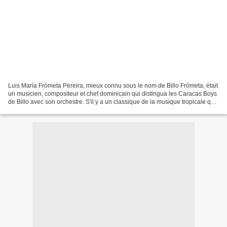
Luis María Frómeta Pereira, mieux connu sous le nom de Billo Frómeta, était
un musicien, compositeur et chef dominicain qui distingua les Caracas Boys
de Billo avec son orchestre. S'il y a un classique de la musique tropicale qui
relie fraternellement...