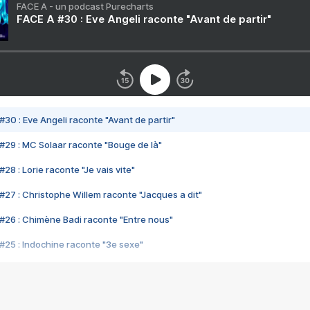
FACE A - un podcast Purecharts
FACE A #30 : Eve Angeli raconte "Avant de partir"
#30 : Eve Angeli raconte "Avant de partir"
#29 : MC Solaar raconte "Bouge de là"
28 : Lorie raconte "Je vais vite"
#27 : Christophe Willem raconte "Jacques a dit"
#26 : Chimène Badi raconte "Entre nous"
#25 : Indochine raconte "3e sexe"
#24 : Zaho raconte "C'est chelou"
#23 : Patrick Bruel raconte "Au café des délices"