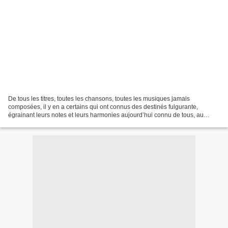
De tous les titres, toutes les chansons, toutes les musiques jamais
composées, il y en a certains qui ont connus des destinés fulgurante,
égrainant leurs notes et leurs harmonies aujourd’hui connu de tous, au
travers du monde et du temps ; il en est ainsi...