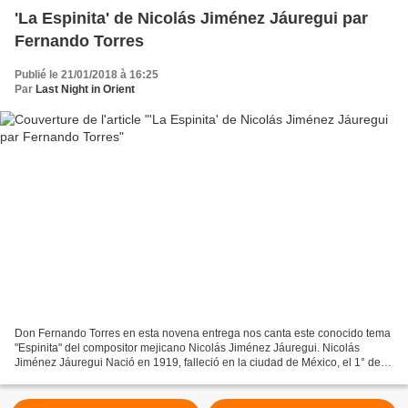
'La Espinita' de Nicolás Jiménez Jáuregui par
Fernando Torres
Publié le 21/01/2018 à 16:25
Par
Last Night in Orient
Don Fernando Torres en esta novena entrega nos canta este conocido tema
"Espinita" del compositor mejicano Nicolás Jiménez Jáuregui. Nicolás
Jiménez Jáuregui Nació en 1919, falleció en la ciudad de México, el 1° de
julio de 1962. Fueron sus padres, Don...