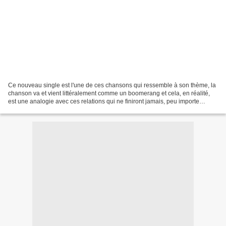
Ce nouveau single est l'une de ces chansons qui ressemble à son thème, la
chanson va et vient littéralement comme un boomerang et cela, en réalité,
est une analogie avec ces relations qui ne finiront jamais, peu importe
jusqu'où vous irez. Ce ne sont...