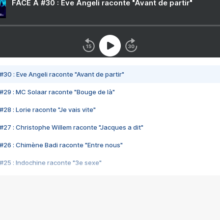
FACE A #30 : Eve Angeli raconte "Avant de partir"
#30 : Eve Angeli raconte "Avant de partir"
#29 : MC Solaar raconte "Bouge de là"
28 : Lorie raconte "Je vais vite"
#27 : Christophe Willem raconte "Jacques a dit"
#26 : Chimène Badi raconte "Entre nous"
#25 : Indochine raconte "3e sexe"
#24 : Zaho raconte "C'est chelou"
#23 : Patrick Bruel raconte "Au café des délices"
#22 : Kyo raconte "Le chemin"