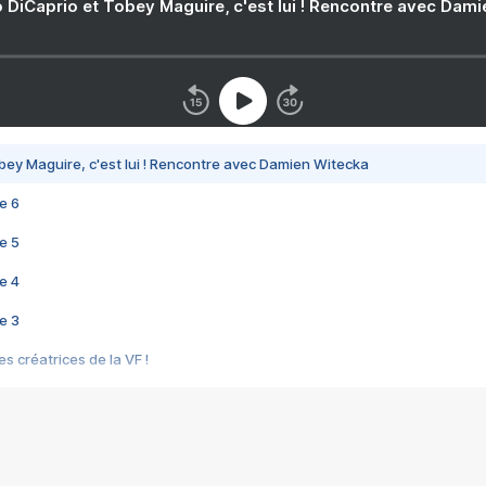
 DiCaprio et Tobey Maguire, c'est lui ! Rencontre avec Dam
bey Maguire, c'est lui ! Rencontre avec Damien Witecka
e 6
e 5
e 4
e 3
s créatrices de la VF !
e 2
e 1
e Mektoub My Love arrive enfin ! Rencontre avec Shaïn Boumedine et Sal