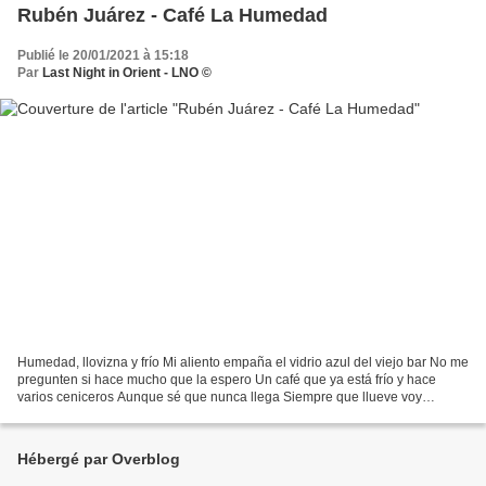
Rubén Juárez - Café La Humedad
Publié le 20/01/2021 à 15:18
Par
Last Night in Orient - LNO ©
Humedad, llovizna y frío Mi aliento empaña el vidrio azul del viejo bar No me
pregunten si hace mucho que la espero Un café que ya está frío y hace
varios ceniceros Aunque sé que nunca llega Siempre que llueve voy
corriendo hasta el café Y solo cuento...
Hébergé par Overblog