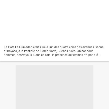
Le Café La Humedad était situé à l'un des quatre coins des avenues Gaona
et Boyacá, à la frontière de Flores Norte, Buenos Aires. Un bar pour
hommes, des voyous. Dans ce café, la présence de femmes n'a pas été
remarquée. Cacho a dit qu'il était toujours...