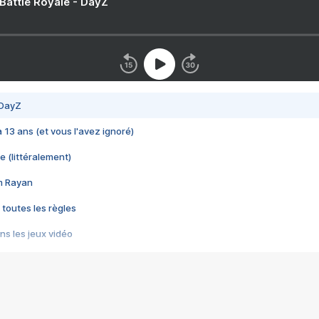
 Battle Royale - DayZ
 DayZ
 a 13 ans (et vous l'avez ignoré)
e (littéralement)
im Rayan
 toutes les règles
s les jeux vidéo
us choquant de Rockstar ? - Le scandale BULLY
e plus moche de Steam
du RÊVE tourne au CAUCHEMAR