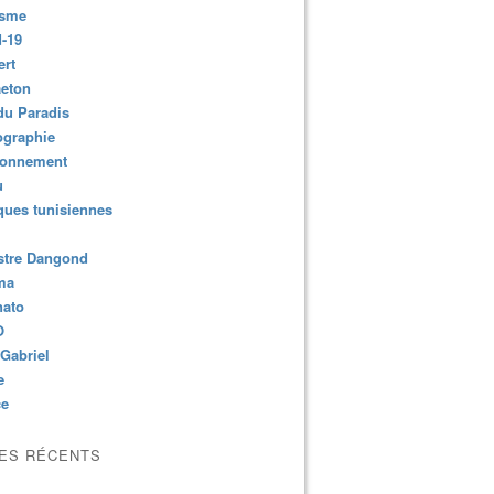
isme
-19
ert
aeton
du Paradis
ographie
ronnement
u
ues tunisiennes
stre Dangond
ma
nato
O
Gabriel
e
ce
LES RÉCENTS