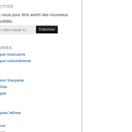
ETTER
-vous pour être averti des nouveaux
publiés.
ORIES
que mexicaine
que colombienne
on française
lles
ique
ues latines
ion
que