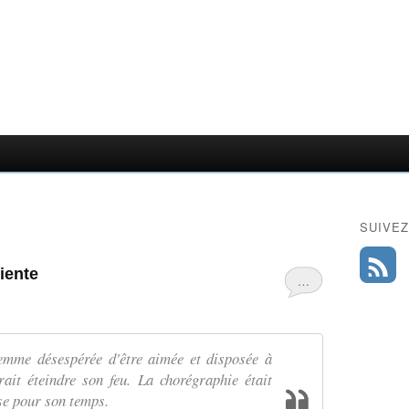
SUIVEZ
liente
…
femme désespérée d'être aimée et disposée à
ait éteindre son feu. La chorégraphie était
se pour son temps.