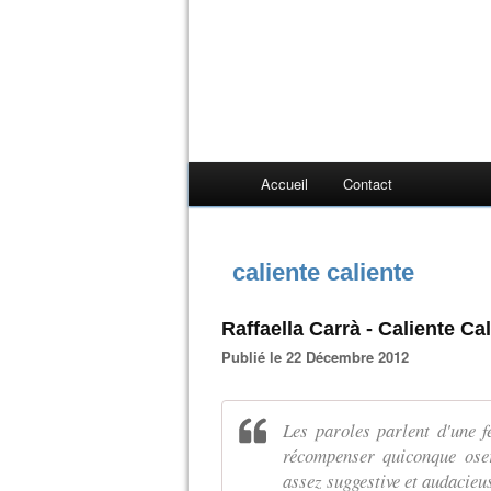
Accueil
Contact
caliente caliente
Raffaella Carrà - Caliente Ca
Publié le 22 Décembre 2012
Les paroles parlent d'une 
récompenser quiconque oser
assez suggestive et audacieu