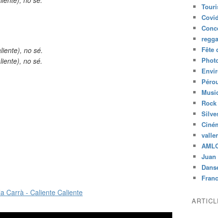
Tour
Covid
Conc
regg
Fête 
iente), no sé.
Phot
iente), no sé.
Envi
Péro
Musiq
Rock
Silve
Ciné
valle
AML
Juan 
Dans
Fran
ARTIC