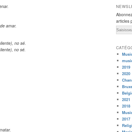
enar.
NEWSL
Abonnez
articles 
 de amar.
Email
iente), no sé.
CATÉG
iente), no sé.
Musi
musi
2019
2020
Chans
Bruxe
Belg
2021
2018
Musiq
2017
Relig
matar.
Mexi