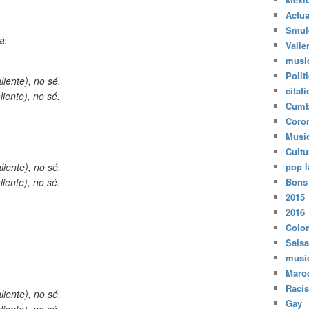
Actua
Smul
á.
Valle
musi
Polit
iente), no sé.
citat
iente), no sé.
Cumb
Coro
Musi
Cultu
iente), no sé.
pop l
iente), no sé.
Bons
2015
2016
Colo
Salsa
musi
Maro
Raci
iente), no sé.
Gay
iente), no sé.