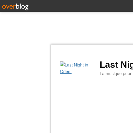
Last Nig
La musique pour la