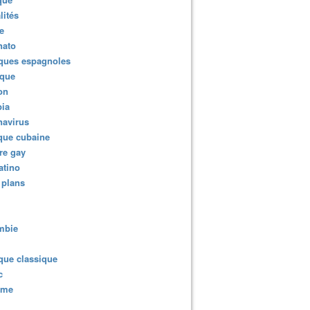
lités
e
nato
ques espagnoles
ique
ion
ia
navirus
que cubaine
re gay
atino
 plans
mbie
que classique
c
sme