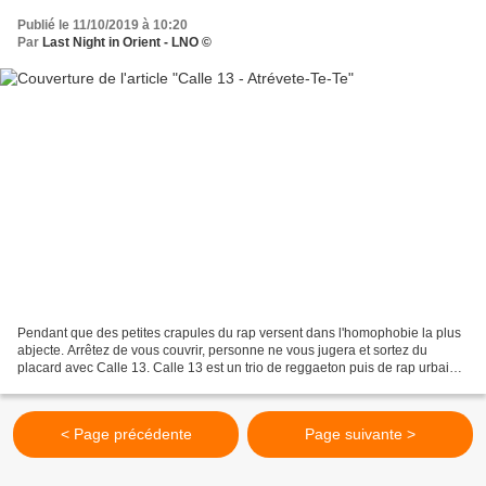
Publié le 11/10/2019 à 10:20
Par
Last Night in Orient - LNO ©
Pendant que des petites crapules du rap versent dans l'homophobie la plus
abjecte. Arrêtez de vous couvrir, personne ne vous jugera et sortez du
placard avec Calle 13. Calle 13 est un trio de reggaeton puis de rap urbain
et de hip-hop de Porto Rico composé...
< Page précédente
Page suivante >