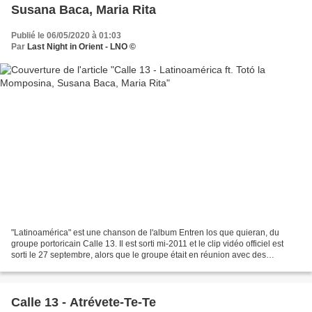
Susana Baca, Maria Rita
Publié le 06/05/2020 à 01:03
Par
Last Night in Orient - LNO ©
"Latinoamérica" est une chanson de l'album Entren los que quieran, du
groupe portoricain Calle 13. Il est sorti mi-2011 et le clip vidéo officiel est
sorti le 27 septembre, alors que le groupe était en réunion avec des
étudiants mexicains. La vidéo commence...
Calle 13 - Atrévete-Te-Te