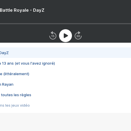
 Battle Royale - DayZ
 DayZ
 a 13 ans (et vous l'avez ignoré)
e (littéralement)
im Rayan
 toutes les règles
s les jeux vidéo
us choquant de Rockstar ? - Le scandale BULLY
e plus moche de Steam