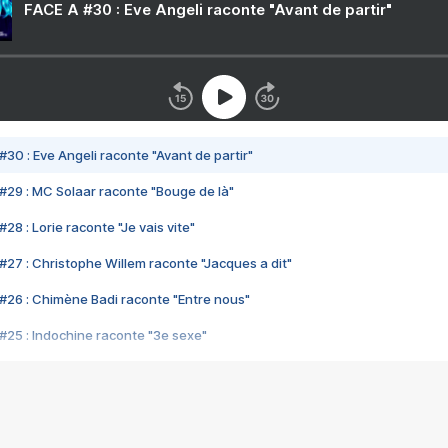
FACE A #30 : Eve Angeli raconte "Avant de partir"
#30 : Eve Angeli raconte "Avant de partir"
#29 : MC Solaar raconte "Bouge de là"
28 : Lorie raconte "Je vais vite"
#27 : Christophe Willem raconte "Jacques a dit"
#26 : Chimène Badi raconte "Entre nous"
#25 : Indochine raconte "3e sexe"
#24 : Zaho raconte "C'est chelou"
#23 : Patrick Bruel raconte "Au café des délices"
#22 : Kyo raconte "Le chemin"