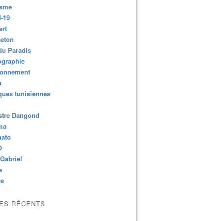
isme
-19
ert
aeton
du Paradis
ographie
ronnement
u
ues tunisiennes
stre Dangond
ma
nato
O
Gabriel
e
ce
LES RÉCENTS