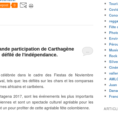
Tour
epost
0
Covid
Conc
regg
Fête 
Phot
Envi
Péro
rande participation de Carthagène
Musiq
…
 défilé de l'indépendance.
Rock
Silve
Ciné
valle
 célébrée dans le cadre des Fiestas de Noviembre
AML
al, tels que: les défilés sur les chars et les comparsas
Juan 
mes africains et caribéens.
Dans
tagena 2017, sont les événements les plus importants
Fran
iennes et sont un spectacle culturel agréable pour les
ent un pour profiter de cette agréable fête colombienne.
ARTIC