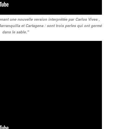
enant une nouvelle version interprétée par Carlos Vives ,
arranquilla et Cartagena / sont trois perles qui ont germé
dans le sable."