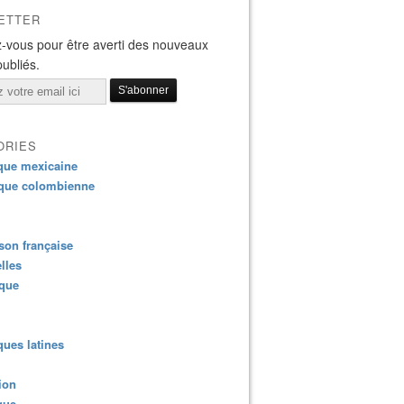
ETTER
-vous pour être averti des nouveaux
publiés.
ORIES
que mexicaine
que colombienne
on française
lles
ique
ues latines
ion
que