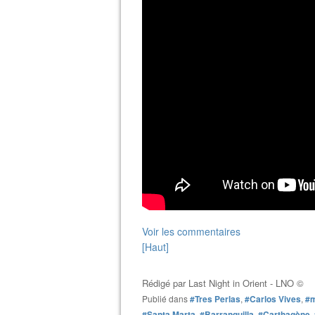
Voir les commentaires
[Haut]
Rédigé par
Last Night in Orient - LNO ©
Publié dans
#Tres Perlas
,
#Carlos Vives
,
#m
#Santa Marta
,
#Barranquilla
,
#Carthagène
,