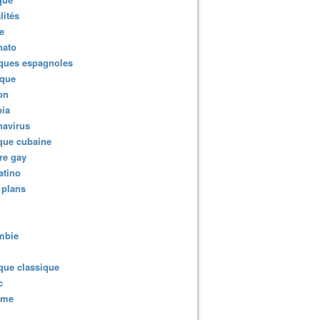
lités
e
nato
ques espagnoles
ique
ion
ia
navirus
que cubaine
re gay
atino
 plans
mbie
que classique
c
sme