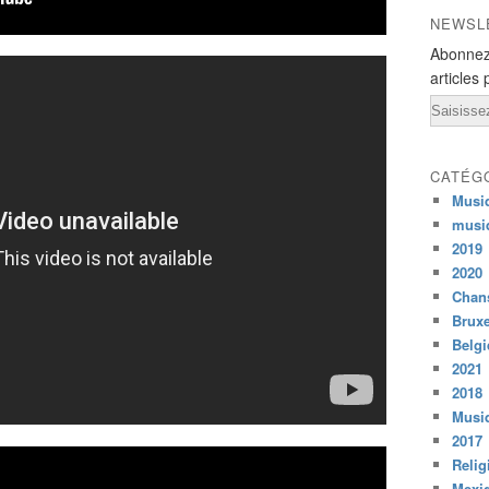
NEWSL
Abonnez
articles 
Email
CATÉG
Musi
musi
2019
2020
Chans
Bruxe
Belg
2021
2018
Musiq
2017
Relig
Mexi