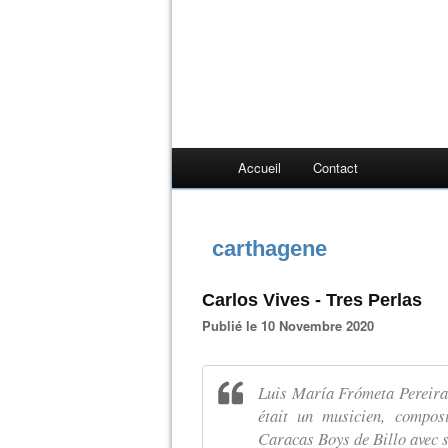
Accueil
Contact
carthagene
Carlos Vives - Tres Perlas
Publié le 10 Novembre 2020
Luis María Frómeta Pereira
était un musicien, composi
Caracas Boys de Billo avec s