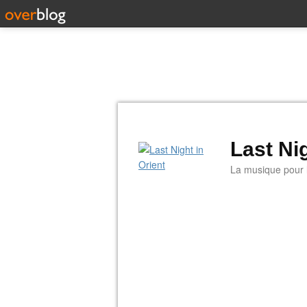
Last Nig
La musique pour la