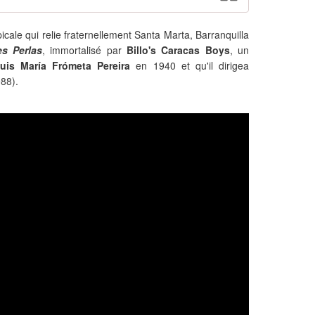
picale qui relie fraternellement Santa Marta, Barranquilla
es Perlas
, immortalisé par
Billo's Caracas Boys
, un
uis María Frómeta Pereira
en 1940 et qu'il dirigea
988).