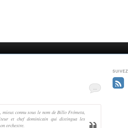
SUIVEZ
…
, mieux connu sous le nom de Billo Frómeta,
teur et chef dominicain qui distingua les
on orchestre.