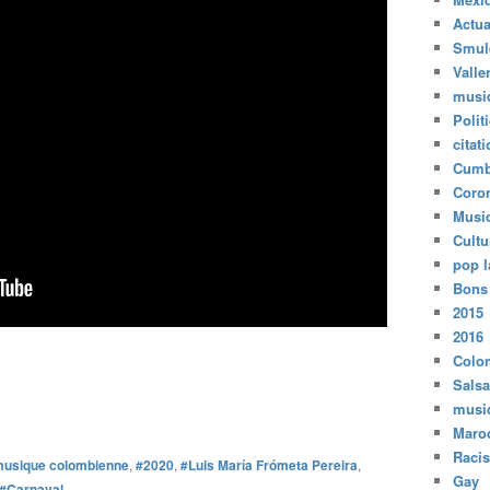
Actua
Smul
Valle
musi
Polit
citat
Cumb
Coro
Musi
Cultu
pop l
Bons
2015
2016
Colo
Salsa
musi
Maro
Raci
usique colombienne
,
#2020
,
#Luis María Frómeta Pereira
,
Gay
#Carnaval