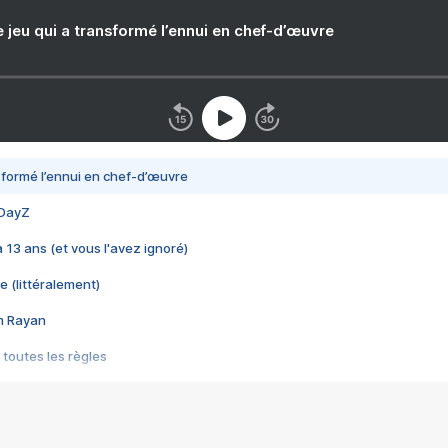
e jeu qui a transformé l’ennui en chef-d’œuvre
nsformé l’ennui en chef-d’œuvre
 DayZ
 a 13 ans (et vous l'avez ignoré)
e (littéralement)
im Rayan
 toutes les règles
s les jeux vidéo
us choquant de Rockstar ? - Le scandale BULLY