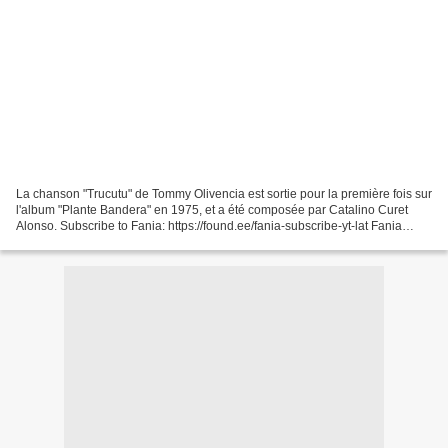
La chanson "Trucutu" de Tommy Olivencia est sortie pour la première fois sur
l'album "Plante Bandera" en 1975, et a été composée par Catalino Curet
Alonso. Subscribe to Fania: https://found.ee/fania-subscribe-yt-lat Fania
newsletter: https://found.ee/fania-subscribe-newsletter-lat...