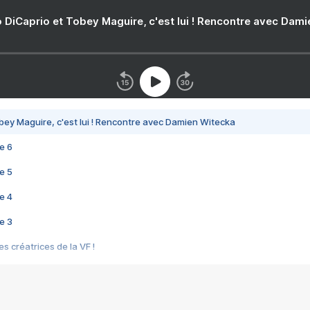
 DiCaprio et Tobey Maguire, c'est lui ! Rencontre avec Dam
bey Maguire, c'est lui ! Rencontre avec Damien Witecka
e 6
e 5
e 4
e 3
s créatrices de la VF !
e 2
e 1