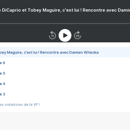
 DiCaprio et Tobey Maguire, c'est lui ! Rencontre avec Dam
bey Maguire, c'est lui ! Rencontre avec Damien Witecka
e 6
e 5
e 4
e 3
s créatrices de la VF !
e 2
e 1