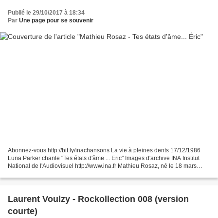
Publié le 29/10/2017 à 18:34
Par
Une page pour se souvenir
Abonnez-vous http://bit.ly/inachansons La vie à pleines dents 17/12/1986
Luna Parker chante "Tes états d'âme ... Eric" Images d'archive INA Institut
National de l'Audiovisuel http://www.ina.fr Mathieu Rosaz, né le 18 mars
1975 dans le 8e arrondissement...
Laurent Voulzy - Rockollection 008 (version
courte)