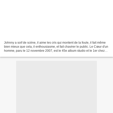
Johnny a soif de scène, il aime les cris qui montent de la foule, il fait même
bien mieux que cela, il enthousiasme, et fait chavirer le public. Le Cœur d'un
homme, paru le 12 novembre 2007, est le 45e album studio et le 1er chez
Warner de Johnny Hallyday...