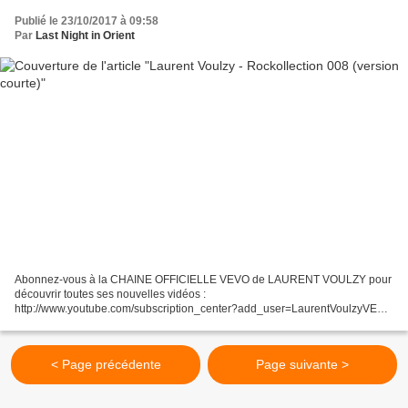
Publié le 23/10/2017 à 09:58
Par
Last Night in Orient
Abonnez-vous à la CHAINE OFFICIELLE VEVO de LAURENT VOULZY pour
découvrir toutes ses nouvelles vidéos :
http://www.youtube.com/subscription_center?add_user=LaurentVoulzyVEVO
---------------------------------------- Retrouvez Laurent Voulzy sur : Site...
< Page précédente
Page suivante >