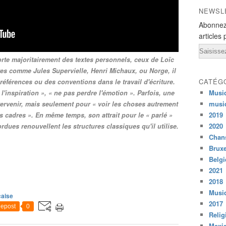
NEWSL
Abonnez
articles 
Email
rte majoritairement des textes personnels, ceux de Loïc
es comme Jules Supervielle, Henri Michaux, ou Norge, il
CATÉG
éférences ou des conventions dans le travail d'écriture.
Musi
 l'inspiration », « ne pas perdre l'émotion ». Parfois, une
musi
ntervenir, mais seulement pour « voir les choses autrement
2019
es cadres ». En même temps, son attrait pour le « parlé »
2020
rdues renouvellent les structures classiques qu'il utilise.
Chans
Bruxe
Belg
2021
2018
Musiq
çaise
2017
epost
0
Relig
Mexi