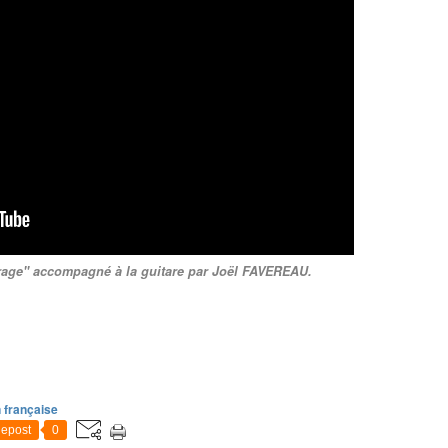
ge" accompagné à la guitare par Joël FAVEREAU.
 française
epost
0