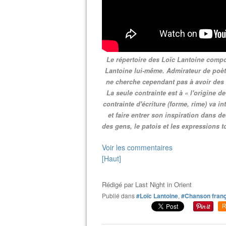
Le répertoire des Loïc Lantoine compo
Lantoine lui-même. Admirateur de poèt
ne cherche cependant pas à avoir des r
La seule contrainte est à « l'origine de
contrainte d'écriture (forme, rime) va i
et faire entrer son inspiration dans d
des gens, le patois et les expressions to
Voir les commentaires
[Haut]
Rédigé par
Last Night in Orient
Publié dans
#Loïc Lantoine
,
#Chanson fran
R