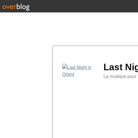
Last Nig
La musique pour la