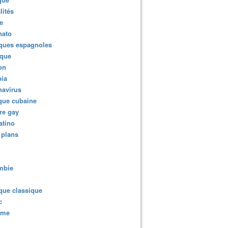
lités
e
nato
ques espagnoles
ique
ion
ia
navirus
que cubaine
re gay
atino
 plans
mbie
que classique
c
sme