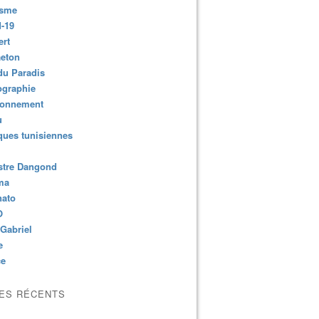
isme
-19
ert
aeton
du Paradis
ographie
ronnement
u
ues tunisiennes
stre Dangond
ma
nato
O
Gabriel
e
ce
LES RÉCENTS