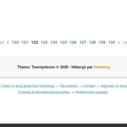
<<
<
100
110
120
121
122
123
124
125
126
127
128
129
130
140
150
160
>
>
Theme: Twentyeleven © 2026 -
Hébergé par
Overblog
Créer un blog gratuit sur Overblog
Top articles
Contact
Signaler un abu
Cookies et données personnelles
Préférences cookies