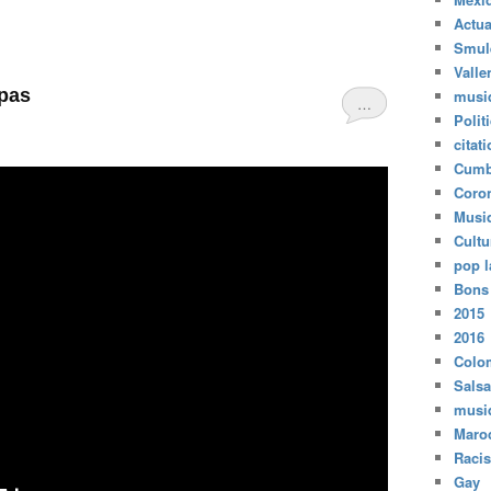
Actua
Smul
Valle
 pas
musi
…
Polit
citat
Cumb
Coro
Musi
Cultu
pop l
Bons
2015
2016
Colo
Salsa
musi
Maro
Raci
Gay