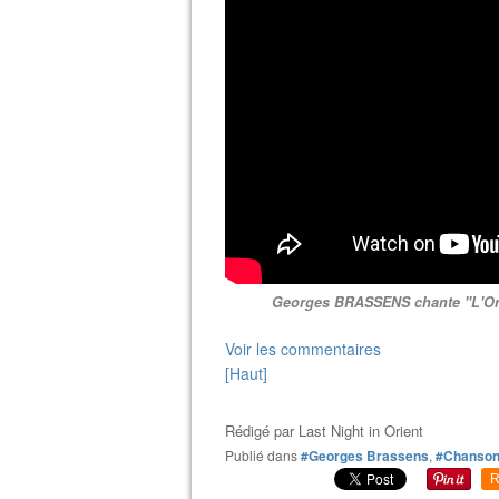
Georges BRASSENS chante "L'Ora
Voir les commentaires
[Haut]
Rédigé par
Last Night in Orient
Publié dans
#Georges Brassens
,
#Chanson
R