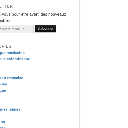
ETTER
-vous pour être averti des nouveaux
publiés.
ORIES
que mexicaine
que colombienne
on française
lles
ique
ues latines
ion
que