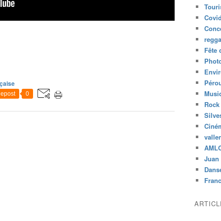
Tour
Covid
Conc
regg
Fête 
Phot
Envi
Péro
çaise
Musiq
epost
0
Rock
Silve
Ciné
valle
AML
Juan 
Dans
Fran
ARTIC