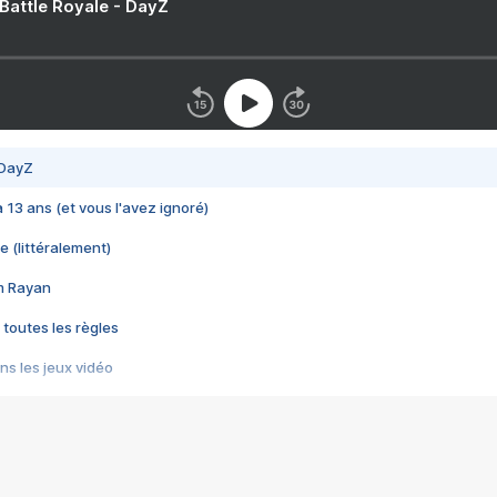
 Battle Royale - DayZ
 DayZ
 a 13 ans (et vous l'avez ignoré)
e (littéralement)
im Rayan
 toutes les règles
s les jeux vidéo
us choquant de Rockstar ? - Le scandale BULLY
e plus moche de Steam
du RÊVE tourne au CAUCHEMAR