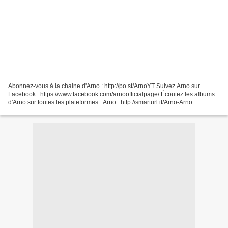
Abonnez-vous à la chaine d'Arno : http://po.st/ArnoYT Suivez Arno sur
Facebook : https://www.facebook.com/arnoofficialpage/ Écoutez les albums
d'Arno sur toutes les plateformes : Arno : http://smarturl.it/Arno-Arno
Charlatan : http://smarturl.it/Arno-Charlatan...