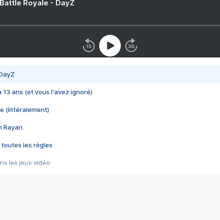
 Battle Royale - DayZ
 DayZ
 a 13 ans (et vous l'avez ignoré)
e (littéralement)
im Rayan
 toutes les règles
s les jeux vidéo
us choquant de Rockstar ? - Le scandale BULLY
e plus moche de Steam
du RÊVE tourne au CAUCHEMAR