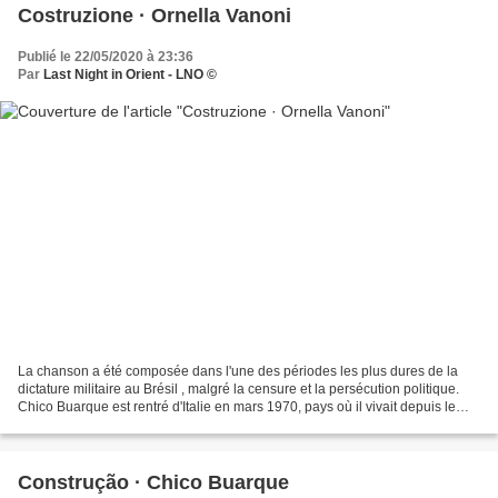
Costruzione · Ornella Vanoni
Publié le 22/05/2020 à 23:36
Par
Last Night in Orient - LNO ©
La chanson a été composée dans l'une des périodes les plus dures de la
dictature militaire au Brésil , malgré la censure et la persécution politique.
Chico Buarque est rentré d'Italie en mars 1970, pays où il vivait depuis le
début de 1969, pour se distancer...
Construção · Chico Buarque