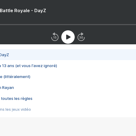
 Battle Royale - DayZ
 DayZ
 a 13 ans (et vous l'avez ignoré)
e (littéralement)
im Rayan
 toutes les règles
s les jeux vidéo
us choquant de Rockstar ? - Le scandale BULLY
e plus moche de Steam