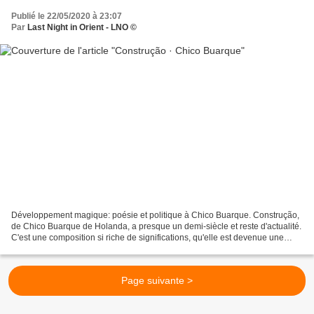
Publié le 22/05/2020 à 23:07
Par
Last Night in Orient - LNO ©
Développement magique: poésie et politique à Chico Buarque. Construção,
de Chico Buarque de Holanda, a presque un demi-siècle et reste d'actualité.
C'est une composition si riche de significations, qu'elle est devenue une
source inépuisable de questions...
Page suivante >