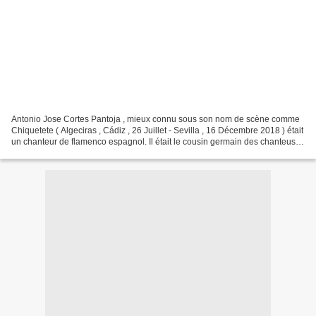
Antonio Jose Cortes Pantoja , mieux connu sous son nom de scène comme
Chiquetete ( Algeciras , Cádiz , 26 Juillet - Sevilla , 16 Décembre 2018 ) était
un chanteur de flamenco espagnol. Il était le cousin germain des chanteuses
folkloriques Isabel Pantoja...