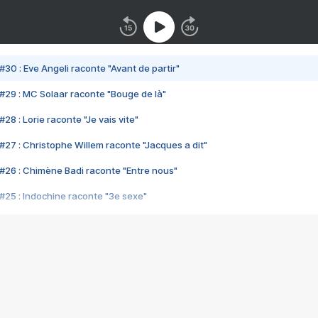
#30 : Eve Angeli raconte "Avant de partir"
#29 : MC Solaar raconte "Bouge de là"
28 : Lorie raconte "Je vais vite"
#27 : Christophe Willem raconte "Jacques a dit"
#26 : Chimène Badi raconte "Entre nous"
#25 : Indochine raconte "3e sexe"
#24 : Zaho raconte "C'est chelou"
#23 : Patrick Bruel raconte "Au café des délices"
#22 : Kyo raconte "Le chemin"
#21 : Nolwenn Leroy raconte "Cassé"