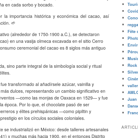
Tour
ña en cada sorbo y bocado.
Covid
r la importancia histórica y económica del cacao, así
Conc
ación. 🌱
regg
Fête 
tivo (alrededor de 1750‑1900 a.C.), se detectaron
Phot
cao) en una vasija olmeca excavada en el sitio Cerro
Envi
 consumo ceremonial del cacao es 8 siglos más antiguo
Péro
Musiq
Rock
, sino parte integral de la simbología social y ritual
Silve
lites.
Ciné
fue transformado al añadírsele azúcar, vainilla y
valle
 más dulces, representando un cambio significativo en
AML
conventos —como las monjas de Oaxaca en 1529— y fue
Juan 
la época. Por lo que, el chocolate pasó de ser
Dans
rreros y élites prehispánicas —como pipiltin y
Fran
estigio en los círculos sociales coloniales.
ARTIC
te se industrializó en México: desde talleres artesanales
41) y muchas más hacia 1900, en el entonces Distrito