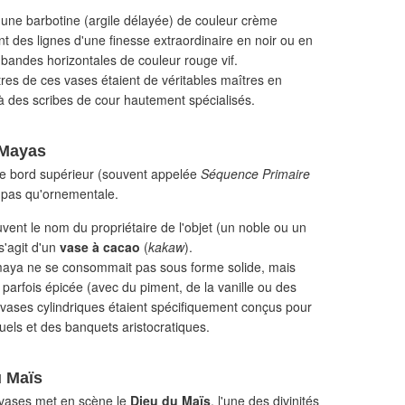
nt une barbotine (argile délayée) de couleur crème
nt des lignes d'une finesse extraordinaire en noir ou en
 bandes horizontales de couleur rouge vif.
res de ces vases étaient de véritables maîtres en
à des scribes de cour hautement spécialisés.
s Mayas
r le bord supérieur (souvent appelée
Séquence Primaire
t pas qu'ornementale.
vent le nom du propriétaire de l'objet (un noble ou un
 s'agit d'un
vase à cacao
(
kakaw
).
aya ne se consommait pas sous forme solide, mais
arfois épicée (avec du piment, de la vanille ou des
 vases cylindriques étaient spécifiquement conçus pour
tuels et des banquets aristocratiques.
u Maïs
 vases met en scène le
Dieu du Maïs
, l'une des divinités