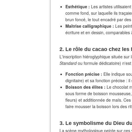
Esthétique :
Les artistes utilisaie
comme fond, sur laquelle ils traçaie
brun foncé, le tout encadré par des
Maîtrise calligraphique :
Les peint
écriture et en dessin, comparables 
​2. Le rôle du cacao chez le
​L'inscription hiéroglyphique située su
Standard
ou formule dédicatoire) n'es
Fonction précise :
Elle indique sou
dignitaire) et sa fonction précise : il
Boisson des élites :
Le chocolat m
sous forme de boisson mousseuse, p
fleurs) et additionnée de maïs. Ces
faire mousser la boisson lors des ri
​3. Le symbolisme du Dieu d
​La scène mythologique peinte sur ces