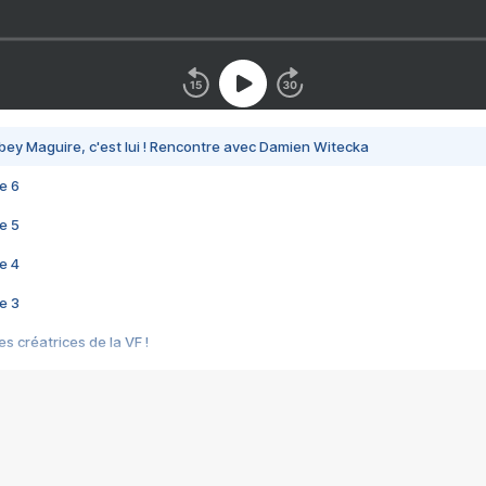
bey Maguire, c'est lui ! Rencontre avec Damien Witecka
e 6
e 5
e 4
e 3
s créatrices de la VF !
e 2
e 1
e Mektoub My Love arrive enfin ! Rencontre avec Shaïn Boumedine et Sal