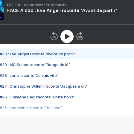
FACE A - un podcast Purecharts
FACE A #30 : Eve Angeli raconte "Avant de partir"
#30 : Eve Angeli raconte "Avant de partir"
#29 : MC Solaar raconte "Bouge de là"
28 : Lorie raconte "Je vais vite"
#27 : Christophe Willem raconte "Jacques a dit"
#26 : Chimène Badi raconte "Entre nous"
#25 : Indochine raconte "3e sexe"
#24 : Zaho raconte "C'est chelou"
#23 : Patrick Bruel raconte "Au café des délices"