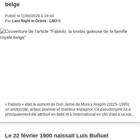
belge
Publié le 11/06/2026 à 19:44
Par
Last Night in Orient - LNO ©
« Fabiolo » était le surnom de Don Jaime de Mora y Aragón (1925–1995),
un aristocrate, acteur, pianiste et chanteur espagnol. Ce pseudonyme lui a
principalement été attribué en Italie et à l'international en clin d'œil à sa sœur
cadette, Fabiola de Mora...
Le 22 février 1900 naissait Luis Buñuel