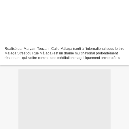
Réalisé par Maryam Touzani, Calle Málaga (sorti à l'international sous le titre
Malaga Street ou Rue Málaga) est un drame multinational profondément
résonnant, qui s'offre comme une méditation magnifiquement orchestrée sur
le vieillissement, la mémoire...