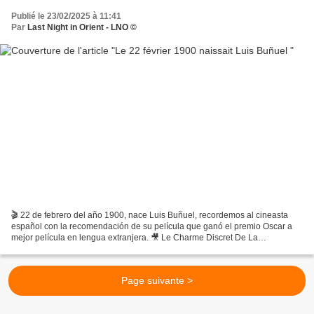
Publié le 23/02/2025 à 11:41
Par
Last Night in Orient - LNO ©
🎬 22 de febrero del año 1900, nace Luis Buñuel, recordemos al cineasta
español con la recomendación de su película que ganó el premio Oscar a
mejor película en lengua extranjera. 🎥 Le Charme Discret De La
Bourgeoisie (El Discreto Encanto De La Burguesía)...
Page suivante >