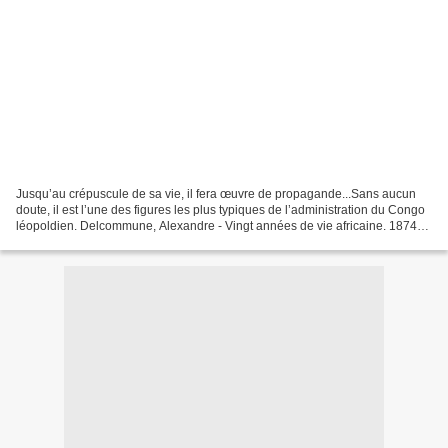
Jusqu’au crépuscule de sa vie, il fera œuvre de propagande...Sans aucun
doute, il est l’une des figures les plus typiques de l’administration du Congo
léopoldien. Delcommune, Alexandre - Vingt années de vie africaine. 1874-
1893; récits de voyages d'aventures...