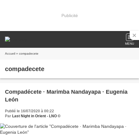
Publicité
MENU
Accueil
» compadecete
compadecete
Compadécete · Marimba Nandayapa · Eugenia
León
Publié le 16/07/2020 à 00:22
Par
Last Night in Orient - LNO ©