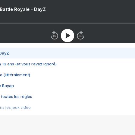
 Battle Royale - DayZ
 DayZ
 a 13 ans (et vous l'avez ignoré)
e (littéralement)
im Rayan
 toutes les règles
s les jeux vidéo
us choquant de Rockstar ? - Le scandale BULLY
e plus moche de Steam