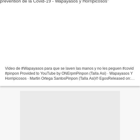
Video de #Wapayasos para que se laven las manos y no les peguen #covid
#pinpon Provided to YouTube by ONErpmPinpon (Talla Asi) · Wapayasos Y
Horripicosos · Martin Ortega SantosPinpon (Talla Asi)℗ EgosReleased on:
2020-04-30Producer: Dj ...