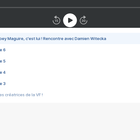
bey Maguire, c'est lui ! Rencontre avec Damien Witecka
e 6
e 5
e 4
e 3
s créatrices de la VF !
e 2
e 1
e Mektoub My Love arrive enfin ! Rencontre avec Shaïn Boumedine et Sal
i : après Toni en famille