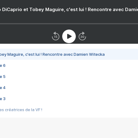
 DiCaprio et Tobey Maguire, c'est lui ! Rencontre avec Dam
bey Maguire, c'est lui ! Rencontre avec Damien Witecka
e 6
e 5
e 4
e 3
s créatrices de la VF !
e 2
e 1