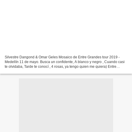
Silvestre Dangond & Omar Geles Mosaico de Entre Grandes tour 2019 -
Medellín 11 de mayo. Busca un confidente, A blanco y negro , Cuando casi
te olvidaba, Tarde te conocí , 4 rosas, ya tengo quien me quiera) Entre
grandes tour es un gira que hará Silvestre...