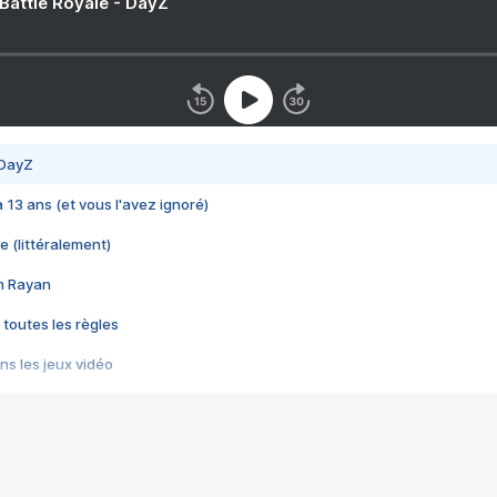
 Battle Royale - DayZ
 DayZ
 a 13 ans (et vous l'avez ignoré)
e (littéralement)
im Rayan
 toutes les règles
s les jeux vidéo
us choquant de Rockstar ? - Le scandale BULLY
e plus moche de Steam
du RÊVE tourne au CAUCHEMAR