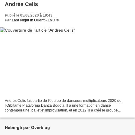
Andrés Celis
Publié le 05/08/2020 à 19:43
Par
Last Night in Orient - LNO ©
Andrés Celis fait partie de l'équipe de danseurs multiplicateurs 2020 de
l'Orbitante Plataforma Danza Bogotá. Il a une formation en danse
contemporaine, ballet et improvisation, et en 2012, il a créé le groupe
artistique Teluria Danza, où il a développé...
Hébergé par Overblog