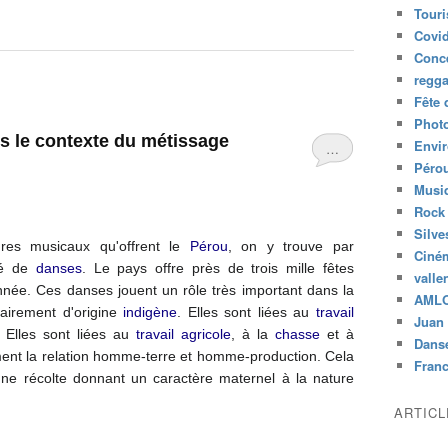
Tour
Covid
Conc
regg
Fête 
Phot
s le contexte du métissage
Envi
…
Péro
Musiq
Rock
Silve
es musicaux qu'offrent le
Pérou
, on y trouve par
Ciné
é de
danses
. Le pays offre près de trois mille fêtes
valle
nnée. Ces danses jouent un rôle très important dans la
AML
tairement d'origine
indigène
. Elles sont liées au
travail
Juan 
.
Elles sont liées au
travail agricole
, à la
chasse
et à
Dans
ment la relation homme-terre et homme-production. Cela
Fran
nne récolte donnant un caractère maternel à la nature
ARTIC