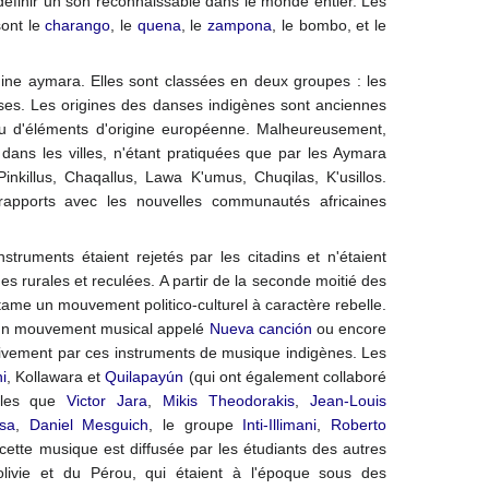
t définir un son reconnaissable dans le monde entier. Les
ont le
charango
, le
quena
, le
zampona
, le bombo, et le
gine aymara. Elles sont classées en deux groupes : les
ses. Les origines des danses indigènes sont anciennes
eu d'éléments d'origine européenne. Malheureusement,
ans les villes, n'étant pratiquées que par les Aymara
inkillus, Chaqallus, Lawa K'umus, Chuqilas, K'usillos.
 rapports avec les nouvelles communautés africaines
truments étaient rejetés par les citadins et n'étaient
s rurales et reculées. A partir de la seconde moitié des
ame un mouvement politico-culturel à caractère rebelle.
un mouvement musical appelé
Nueva canción
ou encore
usivement par ces instruments de musique indigènes. Les
ni
, Kollawara et
Quilapayún
(qui ont également collaboré
lles que
Victor Jara
,
Mikis Theodorakis
,
Jean-Louis
sa
,
Daniel Mesguich
, le groupe
Inti-Illimani
,
Roberto
, cette musique est diffusée par les étudiants des autres
olivie et du Pérou, qui étaient à l'époque sous des