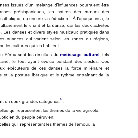
nses issues d’un mélange d’influences pourraient être
nses préhispaniques, les satires des mœurs des
2
t catholique, ou encore la séduction
.
À l'époque inca, le
ultanément le chant et la danse, car les deux activités
e.
Les danses et divers styles musicaux pratiqués dans
es nuances qui varient selon les zones ou régions,
u les cultures qui les habitent.
u Pérou sont les résultats du
métissage culturel
, tels
icaine, le tout ayant évolué pendant des siècles. Ces
 aux exécuteurs de ces danses la force millénaire et
ce et la posture Ibérique et le rythme entraînant de la
4
nt en deux grandes catégories
:
elles qui représentent les thèmes de la vie agricole,
 quotidien du peuple péruvien.
celles qui représentent les thèmes de l’amour, la