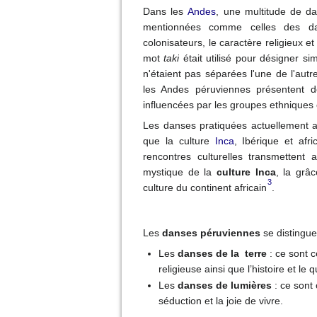
Dans les
Andes
, une multitude de da
mentionnées comme celles des da
colonisateurs, le caractère religieux e
mot
taki
était utilisé
pour désigner sim
n'étaient pas séparées l'une de l'autr
les Andes péruviennes présentent d
influencées par les groupes ethniques o
Les danses pratiquées actuellement a
que la culture
Inca
, Ibérique et afr
rencontres culturelles transmettent
mystique de la
culture Inca
, la grâ
3
culture du continent africain
.
Les
danses péruviennes
se distingue
Les
danses de la terre
: ce sont c
religieuse ainsi que l’histoire et le
Les
danses de lumières
: ce sont 
séduction et la joie de vivre.