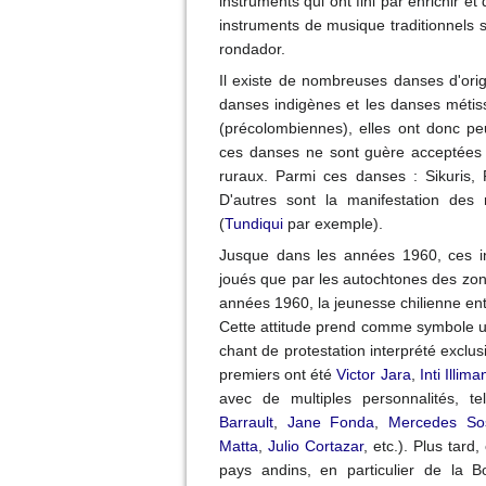
instruments qui ont fini par enrichir e
instruments de musique traditionnels s
rondador.
Il existe de nombreuses danses d'ori
danses indigènes et les danses métis
(précolombiennes), elles ont donc p
ces danses ne sont guère acceptées d
ruraux. Parmi ces danses : Sikuris, P
D'autres sont la manifestation des
(
Tundiqui
par exemple).
Jusque dans les années 1960, ces ins
joués que par les autochtones des zone
années 1960, la jeunesse chilienne ent
Cette attitude prend comme symbole 
chant de protestation interprété excl
premiers ont été
Victor Jara
,
Inti Illima
avec de multiples personnalités, te
Barrault
,
Jane Fonda
,
Mercedes So
Matta
,
Julio Cortazar
, etc.). Plus tard
pays andins, en particulier de la B