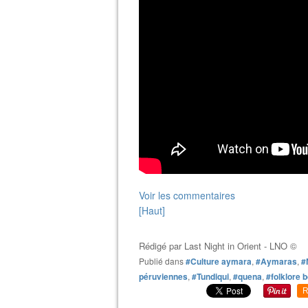
Voir les commentaires
[Haut]
Rédigé par
Last Night in Orient - LNO ©
Publié dans
#Culture aymara
,
#Aymaras
,
#
péruviennes
,
#Tundiqui
,
#quena
,
#folklore b
R