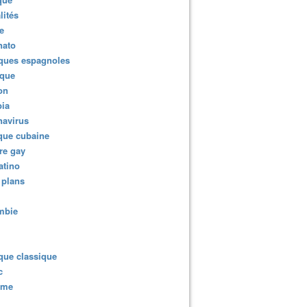
lités
e
nato
ques espagnoles
ique
ion
ia
navirus
que cubaine
re gay
atino
 plans
mbie
que classique
c
sme