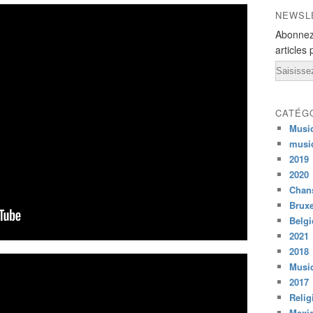
NEWSL
Abonnez
articles 
Email
CATÉG
Musi
musi
2019
2020
Chans
Bruxe
Belg
2021
2018
Musiq
2017
Relig
Mexi