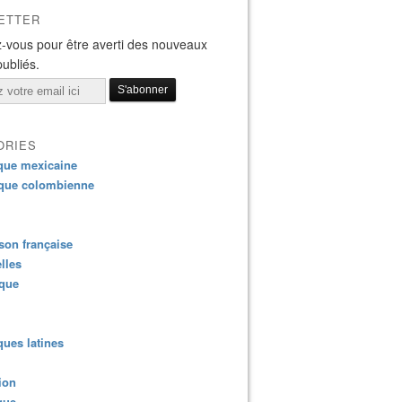
ETTER
-vous pour être averti des nouveaux
publiés.
ORIES
que mexicaine
que colombienne
on française
lles
ique
ues latines
ion
que