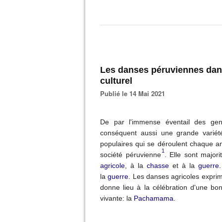
Les danses péruviennes dan
culturel
Publié le 14 Mai 2021
De par l'immense éventail des genr
conséquent aussi une grande variét
populaires qui se déroulent chaque a
1
société péruvienne
. Elle sont majori
agricole
, à la
chasse
et à la
guerre
la
guerre
. Les danses agricoles expri
donne lieu à la célébration d'une bo
vivante: la
Pachamama
.