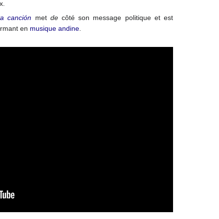
x.
a canción
met
de
côté son message politique et est
ormant en
musique andine
.