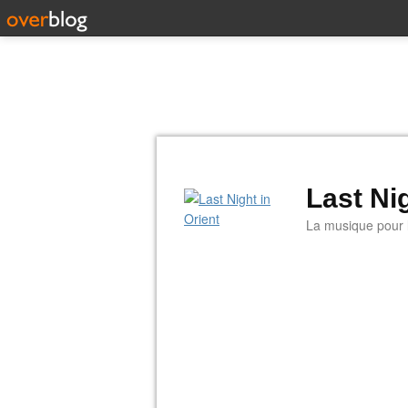
Last Nig
La musique pour la