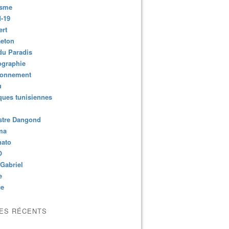
isme
-19
ert
aeton
du Paradis
ographie
ronnement
u
ues tunisiennes
stre Dangond
ma
nato
O
Gabriel
e
ce
LES RÉCENTS