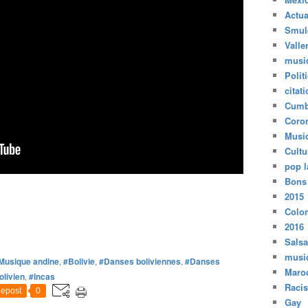
Actua
Smul
Valle
musi
Polit
citat
Cumb
Coro
Musi
Cultu
pop l
Bons
2015
Colo
2016
Salsa
musi
Musique andine
,
#Bolivie
,
#Danses boliviennes
,
#Danses
Maro
olivien
,
#Incas
Raci
epost
0
Gay