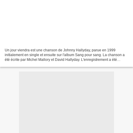
Un jour viendra est une chanson de Johnny Hallyday, parue en 1999
initialement en single et ensuite sur l'album Sang pour sang. La chanson a
été écrite par Michel Mallory et David Hallyday. L'enregistrement a été
produit par Pierre Jaconelli et David...