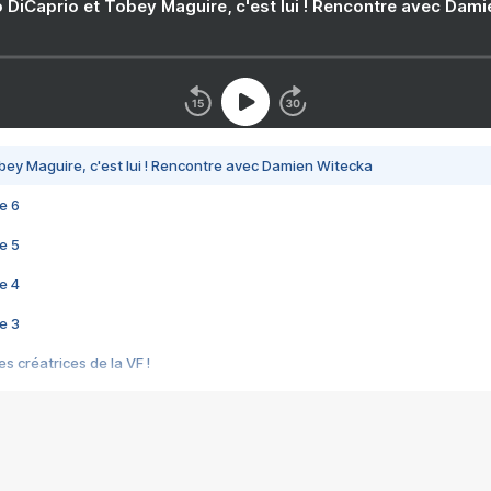
 DiCaprio et Tobey Maguire, c'est lui ! Rencontre avec Dam
bey Maguire, c'est lui ! Rencontre avec Damien Witecka
e 6
e 5
e 4
e 3
s créatrices de la VF !
e 2
e 1
e Mektoub My Love arrive enfin ! Rencontre avec Shaïn Boumedine et Sal