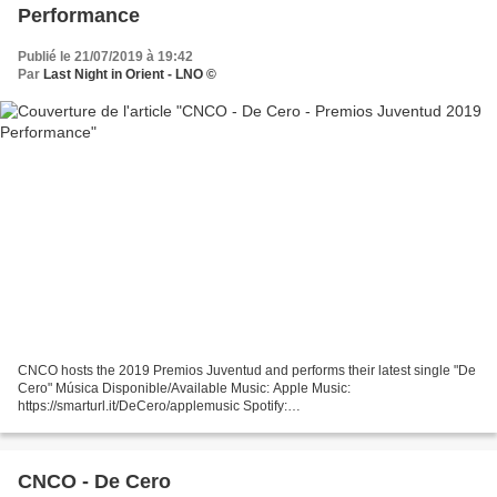
Performance
Publié le 21/07/2019 à 19:42
Par
Last Night in Orient - LNO ©
CNCO hosts the 2019 Premios Juventud and performs their latest single "De
Cero" Música Disponible/Available Music: Apple Music:
https://smarturl.it/DeCero/applemusic Spotify:
https://smarturl.it/DeCero/spotify Amazon Music:
https://smarturl.it/DeCero/az...
CNCO - De Cero