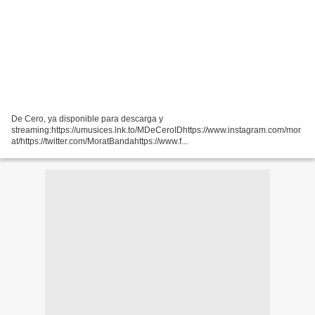
De Cero, ya disponible para descarga y
streaming:https://umusices.lnk.to/MDeCeroIDhttps://www.instagram.com/mor
at/https://twitter.com/MoratBandahttps://www.f...