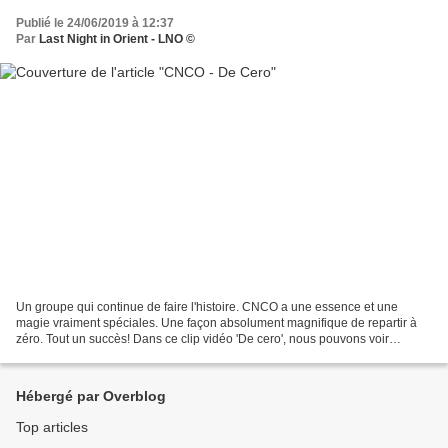
Publié le 24/06/2019 à 12:37
Par
Last Night in Orient - LNO ©
Un groupe qui continue de faire l'histoire. CNCO a une essence et une
magie vraiment spéciales. Une façon absolument magnifique de repartir à
zéro. Tout un succès! Dans ce clip vidéo 'De cero', nous pouvons voir
comment chacun d'eux a sa propre histoire...
Hébergé par Overblog
Top articles