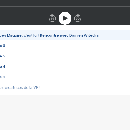
bey Maguire, c'est lui ! Rencontre avec Damien Witecka
e 6
e 5
e 4
e 3
s créatrices de la VF !
e 2
e 1
e Mektoub My Love arrive enfin ! Rencontre avec Shaïn Boumedine et Sal
i : après Toni en famille