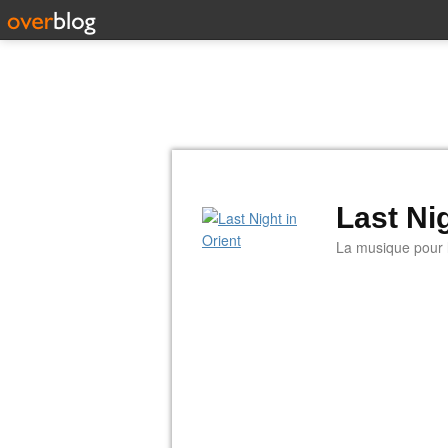
Last Nig
La musique pour la