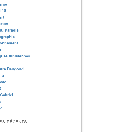
isme
-19
ert
aeton
du Paradis
ographie
ronnement
u
ues tunisiennes
stre Dangond
ma
nato
O
Gabriel
e
ce
LES RÉCENTS