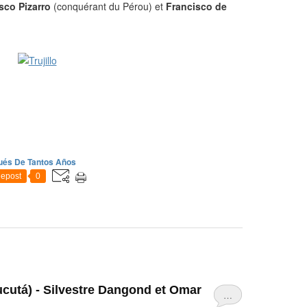
sco Pizarro
(conquérant du Pérou) et
Francisco de
és De Tantos Años
epost
0
cutá) - Silvestre Dangond et Omar
…