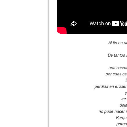
Al fin en u
De tantos 
una casua
por esas ca
perdida en el sile
y
ver
deja
no pude hacer 
Porqu
porqu