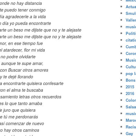
onde no hay distancia
Actua
 te puedo tener conmigo
Smul
ía agradecerle a la vida
Valle
n día yo pueda encontrarte
musi
te un beso me dijiste que no y te alejaste
Polit
te un beso me dijiste que no y te alejaste
citat
mor, en ese tiempo fue
Cumb
l atardecer, flor mi vida
Coro
 no podre olvidarte
Musi
 aunque te supe amar,
Cultu
con Buscar otros amores
pop l
y te dejé llorando
Bons
a encontrarte quisiera confesarte
2015
con el alma te buscaba
2016
samiento letras otros recuerdos
Colo
es lo que tanto amaba
Salsa
e juro que quisiera
musi
e tú me perdonarás
Maro
así comenzar de nuevo
Raci
o hay otros caminos
Gay