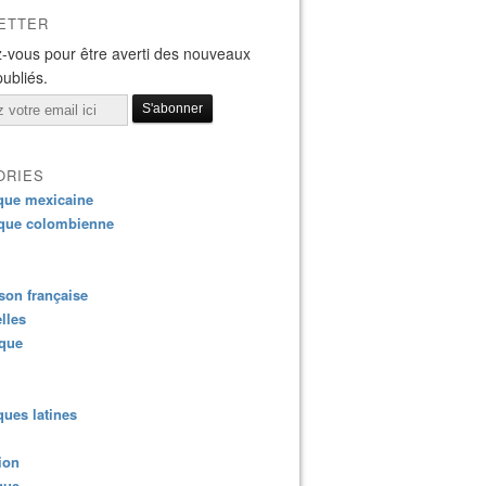
ETTER
-vous pour être averti des nouveaux
publiés.
ORIES
que mexicaine
que colombienne
on française
lles
ique
ues latines
ion
que