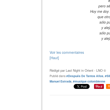
e
pero s
Hoy me doy m
que otro
sólo p
y ale
sólo p
y ale
Voir les commentaires
[Haut]
Rédigé par
Last Night in Orient - LNO ©
Publié dans
#Después De Tantos Años
,
#Si
Manuel Estrada
,
#musique colombienne
R