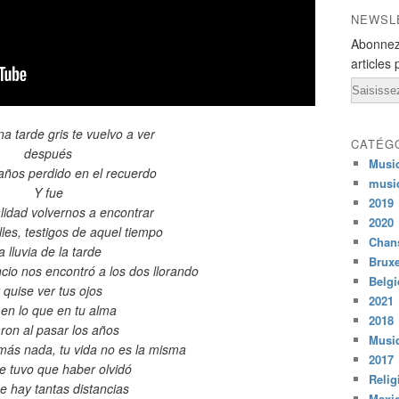
NEWSL
Abonnez
articles 
Email
na tarde gris te vuelvo a ver
CATÉG
después
Musi
años perdido en el recuerdo
musi
Y fue
2019
lidad volvernos a encontrar
2020
lles, testigos de aquel tiempo
Chans
la lluvia de la tarde
Bruxe
ncio nos encontró a los dos llorando
Belg
 quise ver tus ojos
2021
 en lo que en tu alma
2018
ron al pasar los años
Musiq
más nada, tu vida no es la misma
2017
e tuvo que haber olvidó
Relig
e hay tantas distancias
Mexi