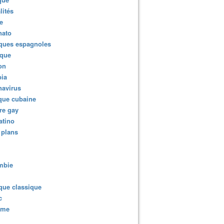
lités
e
nato
ques espagnoles
ique
ion
ia
navirus
que cubaine
re gay
atino
 plans
mbie
que classique
c
sme