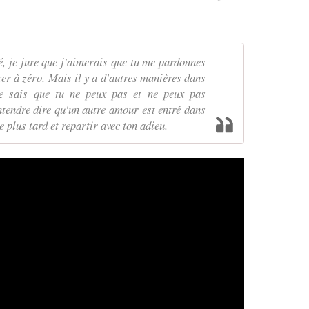
mé, je jure que j'aimerais que tu me pardonnes
er à zéro. Mais il y a d'autres manières dans
je sais que tu ne peux pas et ne peux pas
ntendre dire qu'un autre amour est entré dans
re plus tard et repartir avec ton adieu.