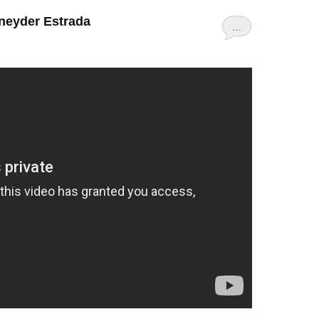
neyder Estrada
…