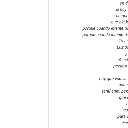
en d
si hoy
no pod
que algú
porque cuando intenté dar
porque cuando intente dar
Tu a
Luz de
y
Ya sé
pecaba 
hoy que vuelvo 
que 
sentí enmi pen
qué 
T
qu
para 
Per