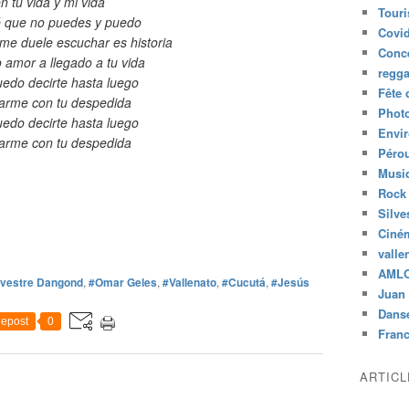
n tu vida y mi vida
Tour
é que no puedes y puedo
Covid
e duele escuchar es historia
Conc
 amor a llegado a tu vida
regg
uedo decirte hasta luego
Fête 
jarme con tu despedida
Phot
uedo decirte hasta luego
Envi
jarme con tu despedida
Péro
Musiq
Rock
Silve
Ciné
valle
AML
lvestre Dangond
,
#Omar Geles
,
#Vallenato
,
#Cucutá
,
#Jesús
Juan 
Dans
epost
0
Fran
ARTIC