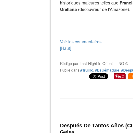
historiques majeures telles que
Franci
Orellana
(découvreur de l'Amazone).
Voir les commentaires
[Haut]
Rédigé par
Last Night in Orient - LNO ©
Publié dans
#Trujillo
,
#Estrémadure
,
#Despu
R
Después De Tantos Años (Cu
Geles