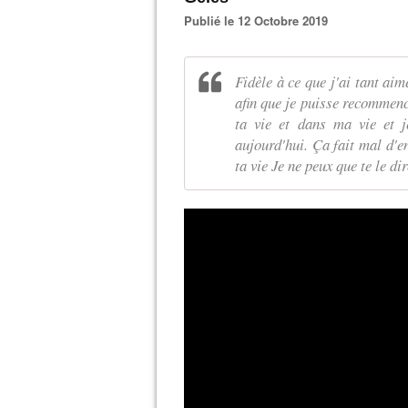
Publié le 12 Octobre 2019
Fidèle à ce que j'ai tant ai
afin que je puisse recommenc
ta vie et dans ma vie et 
aujourd'hui. Ça fait mal d'e
ta vie Je ne peux que te le di