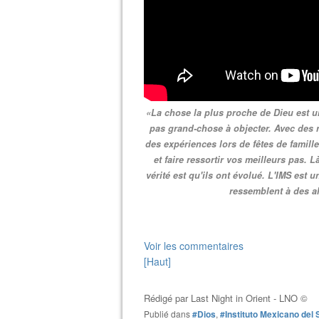
«La chose la plus proche de Dieu est une 
pas grand-chose à objecter. Avec des 
des expériences lors de fêtes de famill
et faire ressortir vos meilleurs pas. 
vérité est qu'ils ont évolué. L'IMS est
ressemblent à des 
Voir les commentaires
[Haut]
Rédigé par
Last Night in Orient - LNO ©
Publié dans
#Dios
,
#Instituto Mexicano del 