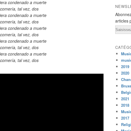
viera condenado a muerte
NEWSL
comería, tal vez, dos
Abonnez
viera condenado a muerte
articles 
comería, tal vez, dos
viera condenado a muerte
Email
comería, tal vez, dos
viera condenado a muerte
comería, tal vez, dos
CATÉG
viera condenado a muerte
Musi
comería, tal vez, dos
musi
2019
2020
Chans
Bruxe
Belg
2021
2018
Musiq
2017
Relig
Mexi