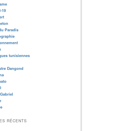
isme
-19
ert
aeton
du Paradis
ographie
ronnement
u
ues tunisiennes
stre Dangond
ma
nato
O
Gabriel
e
ce
LES RÉCENTS