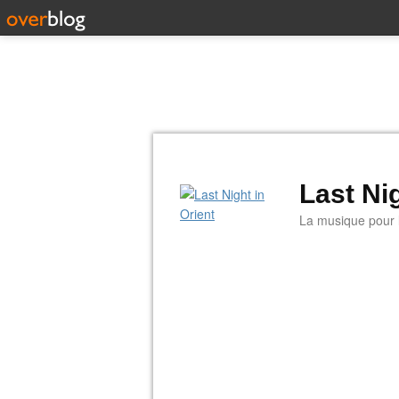
Last Nig
La musique pour la