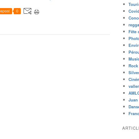
Tour
Covid
epost
0
Conc
regg
Fête 
Phot
Envi
Péro
Musiq
Rock
Silve
Ciné
valle
AML
Juan 
Dans
Fran
ARTIC