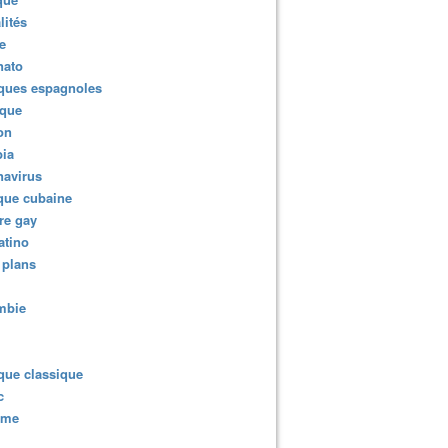
lités
e
nato
ques espagnoles
ique
ion
ia
navirus
que cubaine
re gay
atino
 plans
mbie
que classique
c
sme