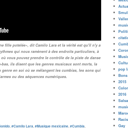
Actua
Smul
Valle
musi
Polit
citat
Cumb
fille potelée», dit Camilo Lara et la vérité est qu'il n'y a
Coro
rythmes qui nous ramènent à des endroits particuliers, à
Musi
e où vous pouvez prendre le contrôle de la piste de danse
Cultu
Là-bas, ils disent que les genres musicaux sont morts, la
pop l
 un genre en soi où se mélangent les cumbias, les sons qui
Bons
alarmes ou des séquences numériques.
2015
Colo
2016
Salsa
musi
Maro
Raci
Gay
Sonido
,
#Camilo Lara
,
#Musique mexicaine
,
#Cumbia
,