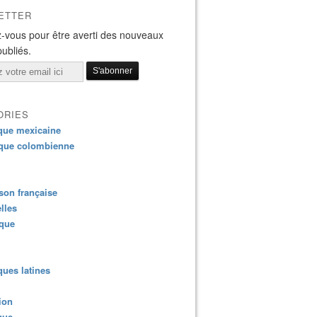
ETTER
-vous pour être averti des nouveaux
publiés.
ORIES
que mexicaine
que colombienne
on française
lles
ique
ues latines
ion
que