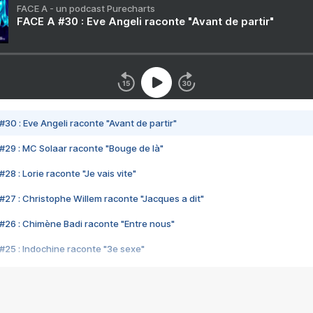
FACE A - un podcast Purecharts
FACE A #30 : Eve Angeli raconte "Avant de partir"
#30 : Eve Angeli raconte "Avant de partir"
#29 : MC Solaar raconte "Bouge de là"
28 : Lorie raconte "Je vais vite"
#27 : Christophe Willem raconte "Jacques a dit"
#26 : Chimène Badi raconte "Entre nous"
#25 : Indochine raconte "3e sexe"
#24 : Zaho raconte "C'est chelou"
#23 : Patrick Bruel raconte "Au café des délices"