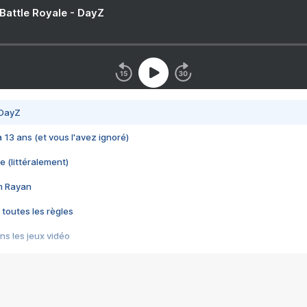
 Battle Royale - DayZ
 DayZ
 a 13 ans (et vous l'avez ignoré)
e (littéralement)
im Rayan
 toutes les règles
s les jeux vidéo
us choquant de Rockstar ? - Le scandale BULLY
e plus moche de Steam