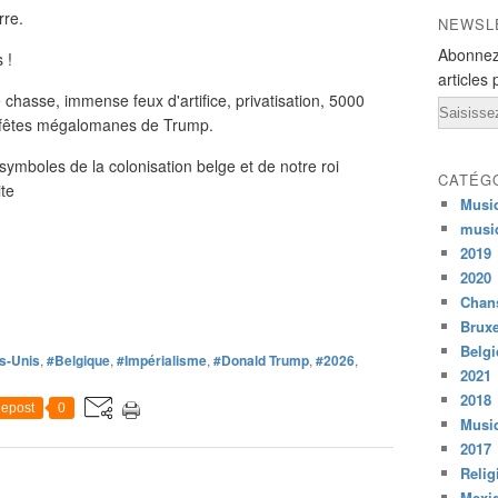
rre.
NEWSL
Abonnez
 !
articles 
 chasse, immense feux d'artifice, privatisation, 5000
Email
des fêtes mégalomanes de Trump.
ymboles de la colonisation belge et de notre roi
CATÉG
ite
Musi
musi
2019
2020
Chans
Bruxe
Belg
s-Unis
,
#Belgique
,
#Impérialisme
,
#Donald Trump
,
#2026
,
2021
2018
epost
0
Musiq
2017
Relig
Mexi