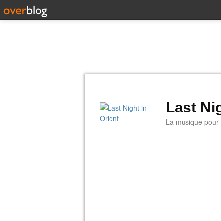
Last Nig
La musique pour la