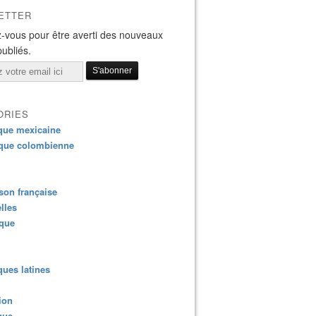
ETTER
-vous pour être averti des nouveaux
publiés.
ORIES
que mexicaine
que colombienne
on française
lles
ique
ues latines
ion
que