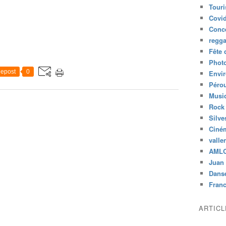
Tour
Covid
Conc
regg
Fête 
Phot
epost
0
Envi
Péro
Musiq
Rock
Silve
Ciné
valle
AML
Juan 
Dans
Fran
ARTIC