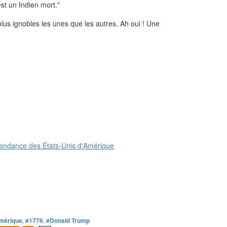
est un Indien mort."
lus ignobles les unes que les autres. Ah oui ! Une
mérique
,
#1776
,
#Donald Trump