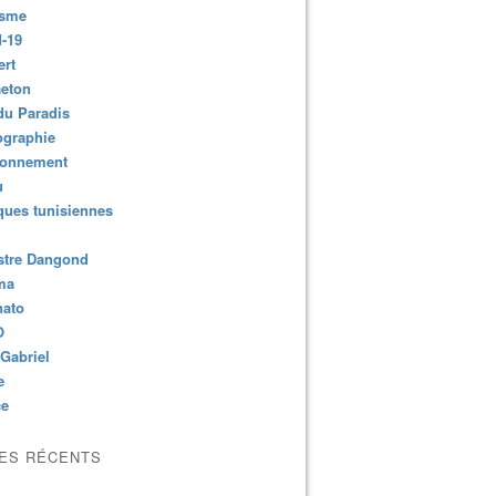
isme
-19
ert
aeton
du Paradis
ographie
ronnement
u
ues tunisiennes
stre Dangond
ma
nato
O
Gabriel
e
ce
LES RÉCENTS