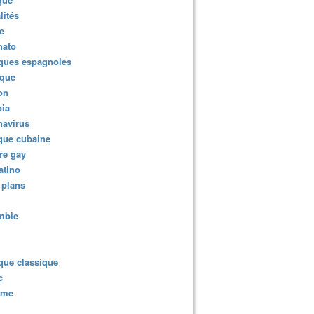
lités
e
nato
ques espagnoles
ique
ion
ia
navirus
que cubaine
re gay
atino
 plans
mbie
que classique
c
sme