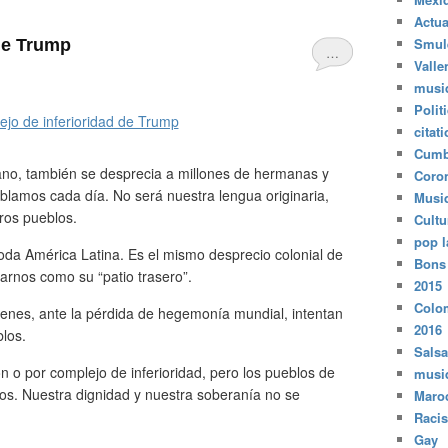
Actua
Smul
 de Trump
…
Valle
musi
Polit
citat
Cumb
ano, también se desprecia a millones de hermanas y
Coro
lamos cada día. No será nuestra lengua originaria,
Musi
ros pueblos.
Cultu
pop l
oda América Latina. Es el mismo desprecio colonial de
Bons
arnos como su “patio trasero”.
2015
Colo
ienes, ante la pérdida de hegemonía mundial, intentan
2016
blos.
Salsa
n o por complejo de inferioridad, pero los pueblos de
musi
s. Nuestra dignidad y nuestra soberanía no se
Maro
Raci
Gay