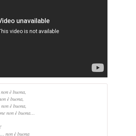
 non è buona,
non è buona,
i non è buona,
ione non è buona…
!
a … non è buona