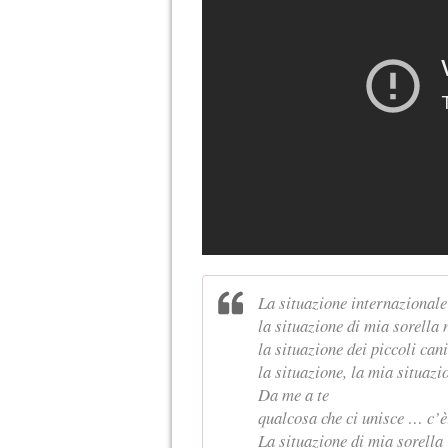
La situazione internazionale
la situazione di mia sorella 
la situazione dei piccoli can
la situazione, la mia situaz
Da me a te
qualcosa che ci unisce … c’è
La situazione di mia sorell