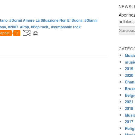
NEWSL
Abonnez
tano
,
#Dormi Amore La Situazione Non E' Buona
,
#Gianni
articles 
uona
,
#2007
,
#Pop
,
#Pop rock,
,
#symphonic rock
Email
epost
0
CATÉG
Musi
musi
2019
2020
Chans
Bruxe
Belg
2021
2018
Musiq
2017
Relig
Mexi