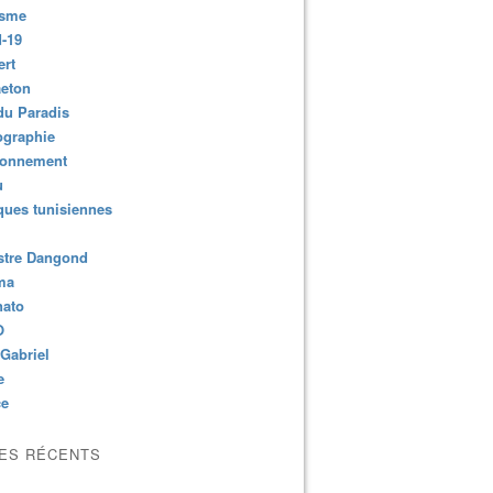
isme
-19
ert
aeton
du Paradis
ographie
ronnement
u
ues tunisiennes
stre Dangond
ma
nato
O
Gabriel
e
ce
LES RÉCENTS