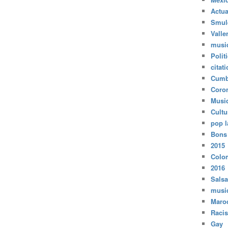
Actua
Smul
Valle
musi
Polit
citat
Cumb
Coro
Musi
Cultu
pop l
Bons
2015
Colo
2016
Salsa
musi
Maro
Raci
Gay