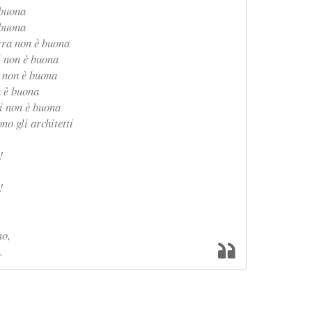
 buona
 buona
erra non è buona
i non è buona
e non è buona
n è buona
i non è buona
no gli architetti
!
!
,
mo,
.