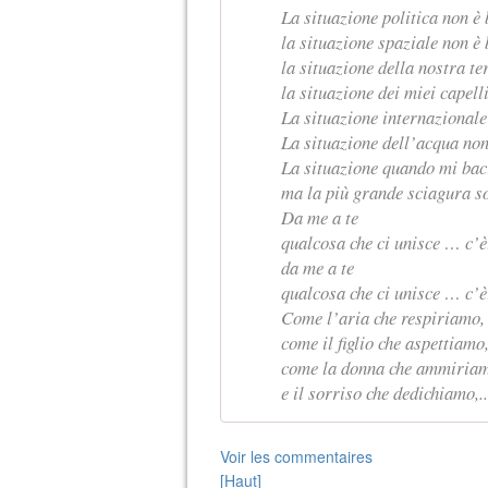
La situazione politica non è
la situazione spaziale non è
la situazione della nostra t
la situazione dei miei capell
La situazione internazional
La situazione dell’acqua no
La situazione quando mi bac
ma la più grande sciagura so
Da me a te
qualcosa che ci unisce … c’è
da me a te
qualcosa che ci unisce … c’è
Come l’aria che respiriamo,
come il figlio che aspettiamo
come la donna che ammiria
e il sorriso che dedichiamo,..
Voir les commentaires
[Haut]