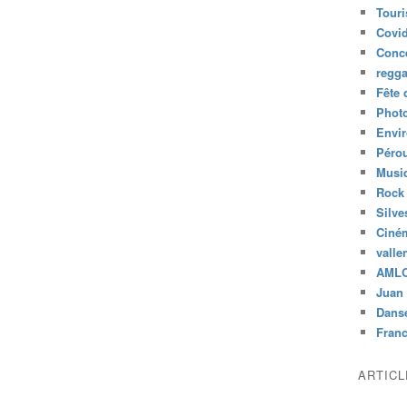
Tour
Covid
Conc
regg
Fête 
Phot
Envi
Péro
Musiq
Rock
Silve
Ciné
valle
AML
Juan 
Dans
Fran
ARTIC