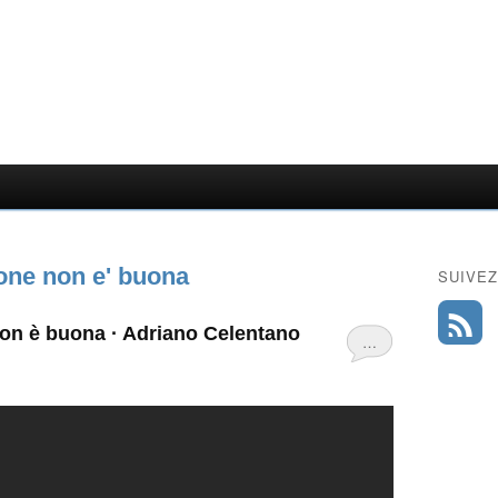
one non e' buona
SUIVEZ
non è buona · Adriano Celentano
…