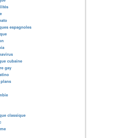
lités
e
nato
ques espagnoles
ique
ion
ia
navirus
que cubaine
re gay
atino
 plans
mbie
que classique
c
sme