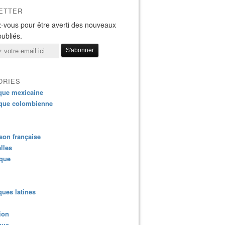
ETTER
-vous pour être averti des nouveaux
publiés.
ORIES
que mexicaine
que colombienne
on française
lles
ique
ues latines
ion
que