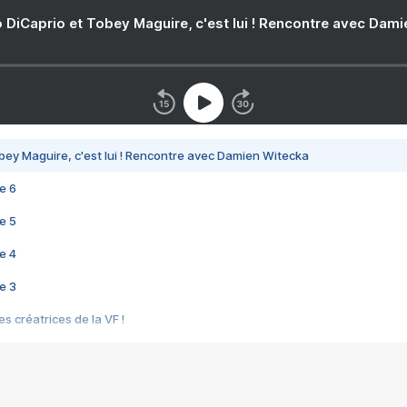
 DiCaprio et Tobey Maguire, c'est lui ! Rencontre avec Dam
bey Maguire, c'est lui ! Rencontre avec Damien Witecka
e 6
e 5
e 4
e 3
s créatrices de la VF !
e 2
e 1