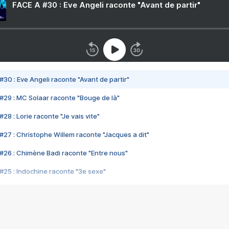
FACE A #30 : Eve Angeli raconte "Avant de partir"
#30 : Eve Angeli raconte "Avant de partir"
#29 : MC Solaar raconte "Bouge de là"
28 : Lorie raconte "Je vais vite"
#27 : Christophe Willem raconte "Jacques a dit"
#26 : Chimène Badi raconte "Entre nous"
#25 : Indochine raconte "3e sexe"
#24 : Zaho raconte "C'est chelou"
#23 : Patrick Bruel raconte "Au café des délices"
#22 : Kyo raconte "Le chemin"