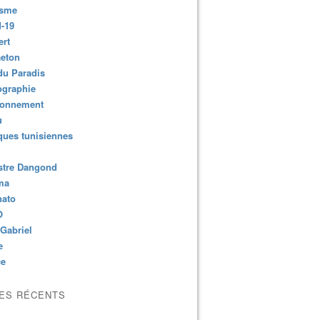
isme
-19
ert
aeton
du Paradis
ographie
ronnement
u
ues tunisiennes
stre Dangond
ma
nato
O
Gabriel
e
ce
LES RÉCENTS