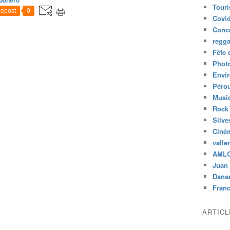
Tour
epost
0
Covid
Conc
regg
Fête 
Phot
Envi
Péro
Musiq
Rock
Silve
Ciné
valle
AML
Juan 
Dans
Fran
ARTIC