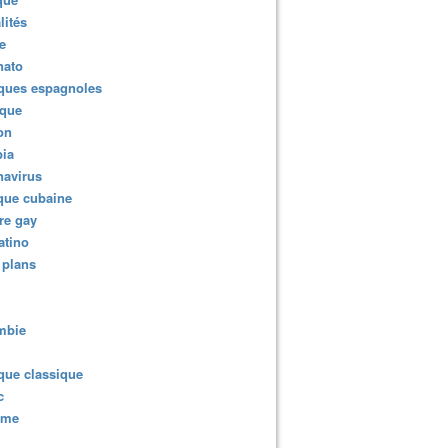
lités
e
nato
ques espagnoles
ique
ion
ia
navirus
que cubaine
re gay
atino
 plans
mbie
que classique
c
sme