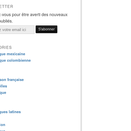
ETTER
-vous pour être averti des nouveaux
publiés.
ORIES
que mexicaine
que colombienne
on française
lles
ique
ues latines
ion
que