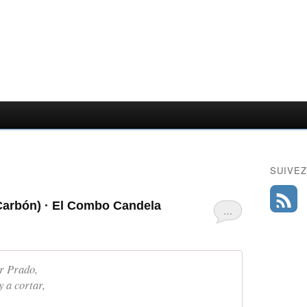
SUIVEZ
Carbón) · El Combo Candela
…
er Prado,
 a cortar,