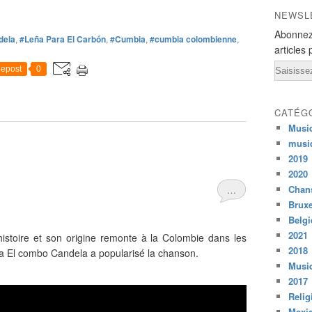
NEWSL
Abonnez
dela
,
#Leña Para El Carbón
,
#Cumbia
,
#cumbia colombienne
,
articles 
Email
epost
0
CATÉG
Musi
musi
2019
2020
Chans
…
Bruxe
Belg
2021
istoire et son origine remonte à la Colombie dans les
2018
a El combo Candela a popularisé la chanson.
Musiq
2017
Relig
Mexi