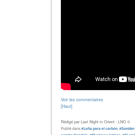
Voir les commentaires
[Haut]
Rédigé par
Last Night in Orient - LNO ©
Publié dans
#Leña para el carbón
,
#Sonider
combo Candela
,
#Musiques latines
,
#El ca