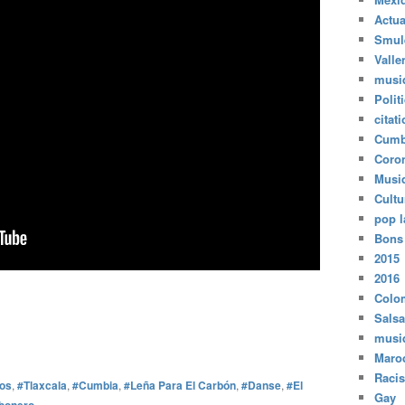
Actua
Smul
Valle
musi
Polit
citat
Cumb
Coro
Musi
Cultu
pop l
Bons
2015
2016
Colo
Salsa
musi
Maro
Raci
os
,
#Tlaxcala
,
#Cumbia
,
#Leña Para El Carbón
,
#Danse
,
#El
Gay
rbonero