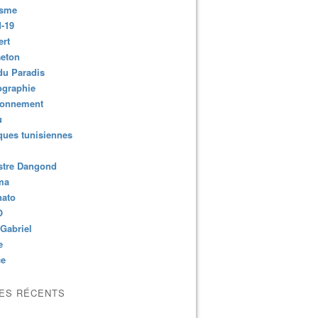
isme
-19
ert
aeton
du Paradis
ographie
ronnement
u
ues tunisiennes
stre Dangond
ma
nato
O
Gabriel
e
ce
LES RÉCENTS