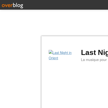
Last Nig
La musique pour la