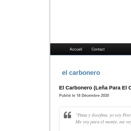
Accueil
Contact
el carbonero
El Carbonero (Leña Para El 
Publié le 18 Décembre 2020
"Pana y Josefina, yo soy Pet
Me voy para el monte, me voy