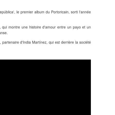
República', le premier album du Portoricain, sorti l'année
o, qui montre une histoire d'amour entre un payo et un
anse.
 partenaire d'India Martínez, qui est derrière la société