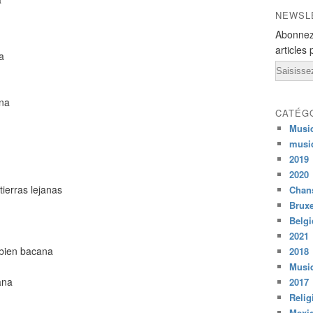
NEWSL
Abonnez
articles 
a
Email
ana
CATÉG
Musi
musi
2019
2020
ierras lejanas
Chans
Bruxe
Belg
2021
 bien bacana
2018
Musiq
ana
2017
Relig
Mexi