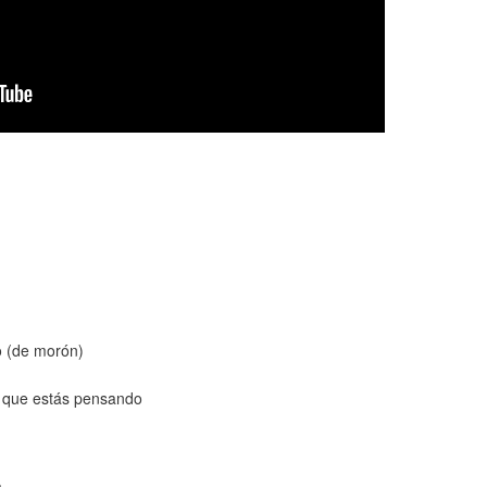
o (de morón)
o que estás pensando
a