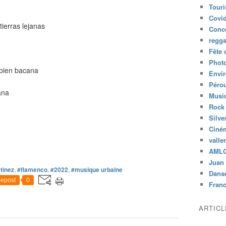
Tour
Covid
ierras lejanas
Conc
regg
Fête 
Phot
 bien bacana
Envi
Péro
ana
Musiq
Rock
Silve
Ciné
valle
AML
Juan 
tinez
,
#flamenco
,
#2022
,
#musique urbaine
Dans
epost
0
Fran
ARTIC