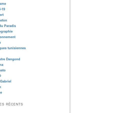
isme
-19
ert
aeton
du Paradis
ographie
ronnement
u
ues tunisiennes
stre Dangond
ma
nato
O
Gabriel
e
ce
LES RÉCENTS