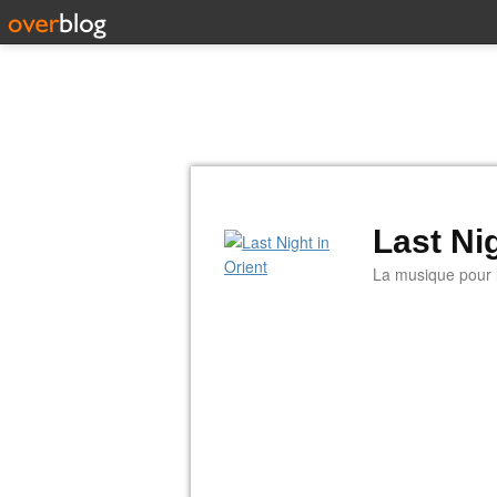
Last Nig
La musique pour la