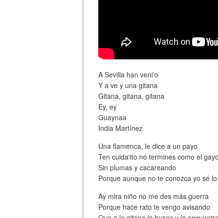
A Sevilla han veni'o
Y a ve y una gitana
Gitana, gitana, gitana
Ey, ey
Guaynaa
India Martínez
Una flamenca, le dice a un payo
Ten cuida'ito no termines como el gay
Sin plumas y cacareando
Porque aunque no te conozca yo sé l
Ay mira niño no me des más guerra
Porque hace rato te vengo avisando
Que a la gitana la busca y la encuentr