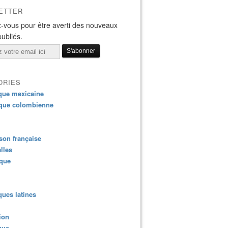
ETTER
-vous pour être averti des nouveaux
publiés.
ORIES
que mexicaine
que colombienne
on française
lles
ique
ues latines
ion
que