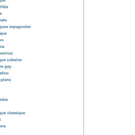
lités
e
nato
ques espagnoles
ique
ion
ia
navirus
que cubaine
re gay
atino
 plans
mbie
que classique
c
sme