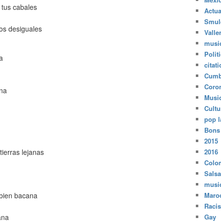
 tus cabales
Actua
Smul
los desiguales
Valle
musi
Polit
a
citat
Cumb
Coro
ana
Musi
Cultu
pop l
Bons
2015
ierras lejanas
2016
Colo
Salsa
musi
 bien bacana
Maro
Raci
ana
Gay