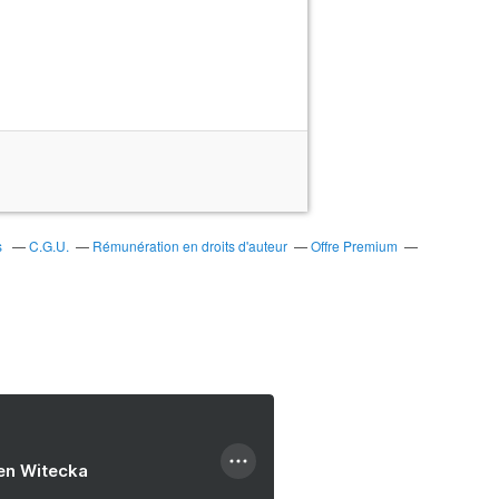
s
C.G.U.
Rémunération en droits d'auteur
Offre Premium
ien Witecka