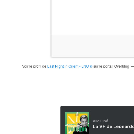
Voir le profil de
Last Night in Orient - LNO ©
sur le portail Overblog
AlloCiné
La VF de Leonardo