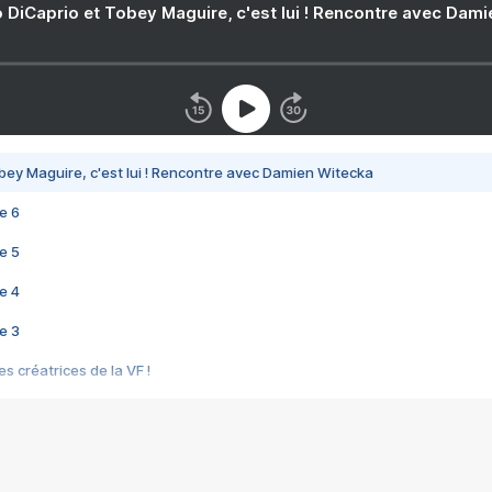
 DiCaprio et Tobey Maguire, c'est lui ! Rencontre avec Dam
bey Maguire, c'est lui ! Rencontre avec Damien Witecka
e 6
e 5
e 4
e 3
s créatrices de la VF !
e 2
e 1
e Mektoub My Love arrive enfin ! Rencontre avec Shaïn Boumedine et Sal