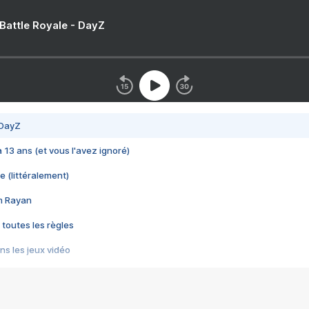
 Battle Royale - DayZ
 DayZ
 a 13 ans (et vous l'avez ignoré)
e (littéralement)
im Rayan
 toutes les règles
s les jeux vidéo
us choquant de Rockstar ? - Le scandale BULLY
e plus moche de Steam