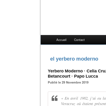
Accueil
Contact
el yerbero moderno
Yerbero Moderno · Celia Cru
Betancourt · Papo Lucca
Publié le 29 Novembre 2019
« En avril 1982, j’ai eu la
Veracruz où étaient présen