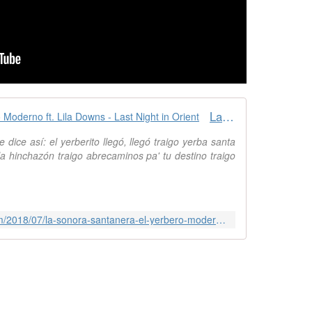
La Sonora Santanera - El Yerbero Moderno ft. Lila Downs - Last Night in Orient
ice así: el yerberito llegó, llegó traigo yerba santa
la hinchazón traigo abrecaminos pa' tu destino traigo
http://musique.arabe.over-blog.com/2018/07/la-sonora-santanera-el-yerbero-moderno-ft.lila-downs.html