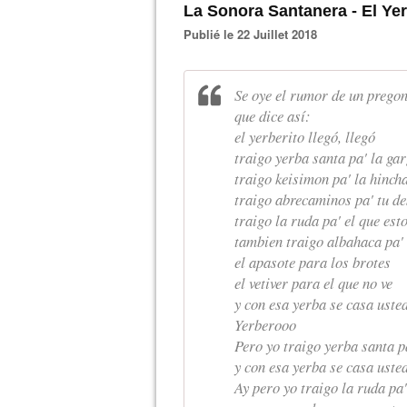
La Sonora Santanera - El Ye
Publié le 22 Juillet 2018
Se oye el rumor de un prego
que dice así:
el yerberito llegó, llegó
traigo yerba santa pa' la ga
traigo keisimon pa' la hinch
traigo abrecaminos pa' tu de
traigo la ruda pa' el que es
tambien traigo albahaca pa' 
el apasote para los brotes
el vetiver para el que no ve
y con esa yerba se casa uste
Yerberooo
Pero yo traigo yerba santa p
y con esa yerba se casa uste
Ay pero yo traigo la ruda pa