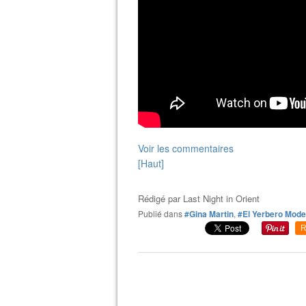
Voir les commentaires
[Haut]
Rédigé par
Last Night in Orient
Publié dans
#Gina Martin
,
#El Yerbero Mod
R