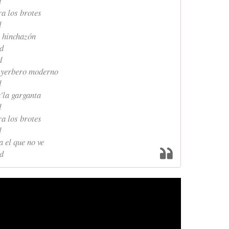
d
ra los brotes
d
a hinchazón
ed
d
 yerbero moderno
d
'la garganta
d
ra los brotes
d
a el que no ve
ed