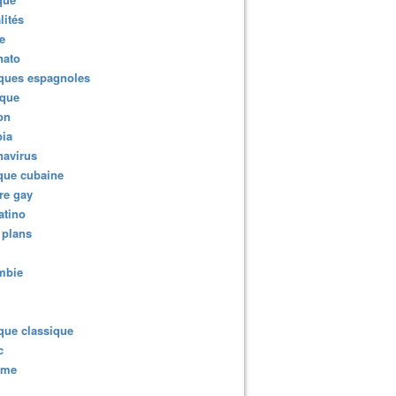
lités
e
nato
ques espagnoles
ique
ion
ia
navirus
que cubaine
re gay
atino
 plans
mbie
que classique
c
sme