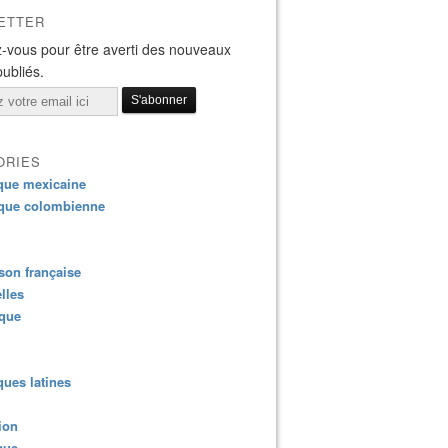
ETTER
-vous pour être averti des nouveaux
publiés.
ORIES
que mexicaine
que colombienne
on française
lles
ique
ues latines
ion
que