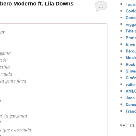
rbero Moderno ft. Lila Downs
Tour
…
Covid
Conc
regg
Fête 
nar
Phot
Envi
Péro
rganta
Musiq
azón
Rock
stino
Silve
tornuda
Ciné
la gente flaca
valle
AML
Juan 
d
Dans
Fran
a' la garganta
d
ARTIC
'l que estornuda