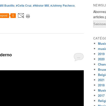
NEWSL
ilí Bustillo
,
#Celia Cruz
,
#Néstor Milí
,
#Johnny Pacheco
,
Abonnez
epost
0
articles 
Email
CATÉG
Musi
musi
2019
oderno
…
2020
Chans
Bruxe
Belg
2021
2018
Musiq
2017
Relig
Mexi