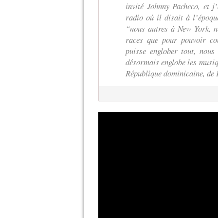
invité Johnny Pacheco, et j’
radio où il disait à l’époqu
“nous autres à New York, no
races que pour pouvoir co
puisse englober tout, nous
désormais englobe les musiq
République dominicaine, de 