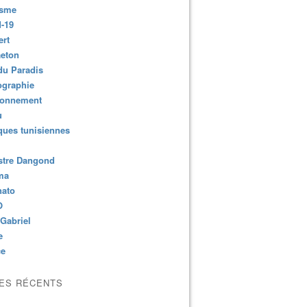
isme
-19
ert
aeton
du Paradis
ographie
ronnement
u
ues tunisiennes
stre Dangond
ma
nato
O
Gabriel
e
ce
LES RÉCENTS