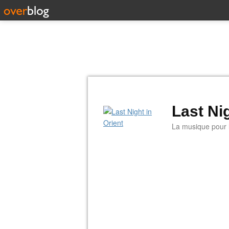
Last Nig
La musique pour la