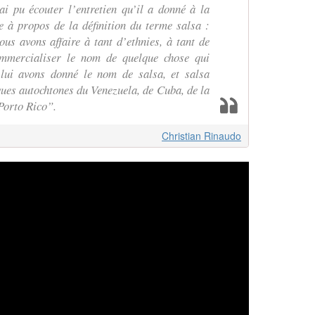
ai pu écouter l’entretien qu’il a donné à la
e à propos de la définition du terme salsa :
us avons affaire à tant d’ethnies, à tant de
mmercialiser le nom de quelque chose qui
 lui avons donné le nom de salsa, et salsa
ues autochtones du Venezuela, de Cuba, de la
Porto Rico”.
Christian Rinaudo