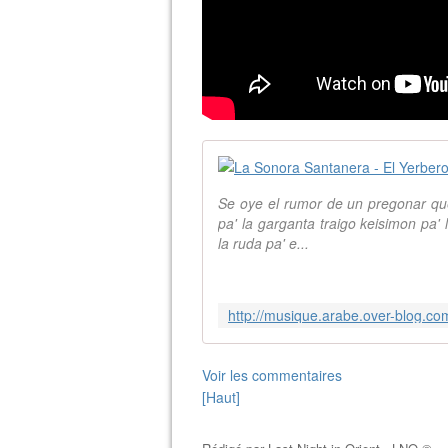
Se oye el rumor de un pregonar que d
pa' la garganta traigo keisimon pa' 
la ruda pa' e...
Voir les commentaires
[Haut]