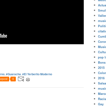
Actua
Smul
Valle
musi
Polit
citat
Cumb
Coro
Musi
Cultu
pop l
Bons
2015
Colo
erno
,
#Guaracha
,
#El Yerberito Moderno
2016
epost
0
Salsa
musi
Maro
Raci
Gay