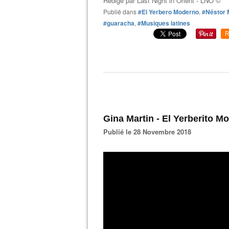
Rédigé par
Last Night in Orient - LNO ©
Publié dans
#El Yerbero Moderno
,
#Néstor M
#guaracha
,
#Musiques latines
R
Gina Martin - El Yerberito M
Publié le 28 Novembre 2018