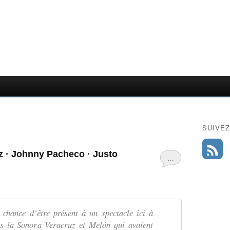
SUIVEZ
z · Johnny Pacheco · Justo
…
 chance d’être présent à un spectacle ici à
ts la Sonora Veracruz et Melón qui avaient