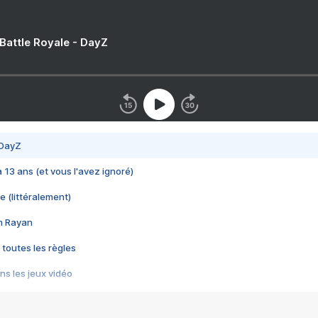
 Battle Royale - DayZ
 DayZ
 a 13 ans (et vous l'avez ignoré)
e (littéralement)
im Rayan
 toutes les règles
s les jeux vidéo
us choquant de Rockstar ? - Le scandale BULLY