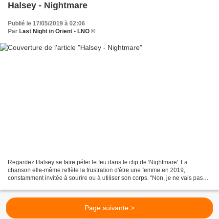
Halsey - Nightmare
Publié le 17/05/2019 à 02:06
Par
Last Night in Orient - LNO ©
Regardez Halsey se faire péter le feu dans le clip de 'Nightmare'. La
chanson elle-même reflète la frustration d'être une femme en 2019,
constamment invitée à sourire ou à utiliser son corps. "Non, je ne vais pas
sourire, mais je vais vous montrer mes...
Page suivante >