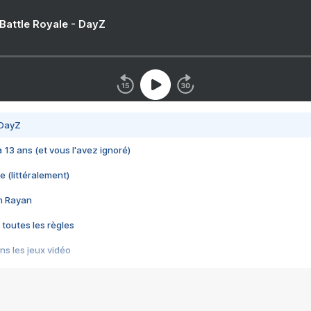
 Battle Royale - DayZ
 DayZ
 a 13 ans (et vous l'avez ignoré)
e (littéralement)
im Rayan
 toutes les règles
s les jeux vidéo
us choquant de Rockstar ? - Le scandale BULLY
e plus moche de Steam