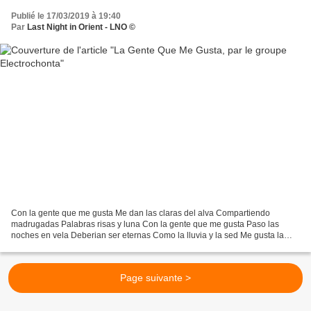
Publié le 17/03/2019 à 19:40
Par
Last Night in Orient - LNO ©
Con la gente que me gusta Me dan las claras del alva Compartiendo
madrugadas Palabras risas y luna Con la gente que me gusta Paso las
noches en vela Deberian ser eternas Como la lluvia y la sed Me gusta la
gente Que cuando saluda Te aprieta la mano Con...
Page suivante >