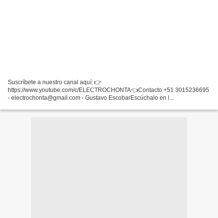
Suscríbete a nuestro canal aquí: 👉
https://www.youtube.com/c/ELECTROCHONTA👈Contacto +51 3015236695
- electrochonta@gmail.com - Gustavo EscobarEscúchalo en l...