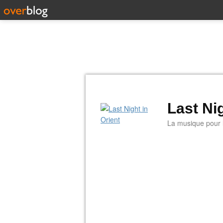
Last Nig
La musique pour la