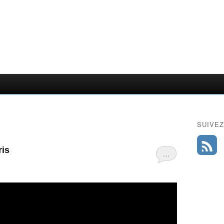
SUIVEZ
ris
…