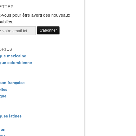
ETTER
-vous pour être averti des nouveaux
publiés.
ORIES
que mexicaine
que colombienne
on française
lles
ique
ues latines
ion
que