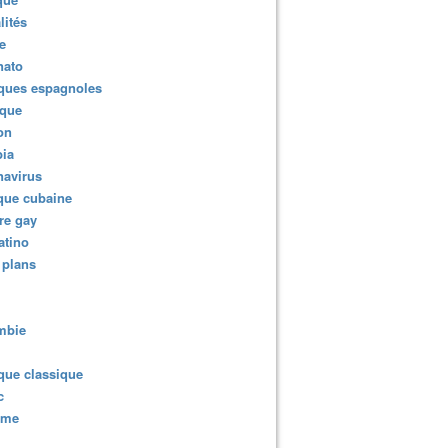
lités
e
nato
ques espagnoles
ique
ion
ia
navirus
que cubaine
re gay
atino
 plans
mbie
que classique
c
sme