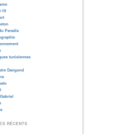
isme
-19
ert
aeton
du Paradis
ographie
ronnement
u
ues tunisiennes
stre Dangond
ma
nato
O
Gabriel
e
ce
LES RÉCENTS