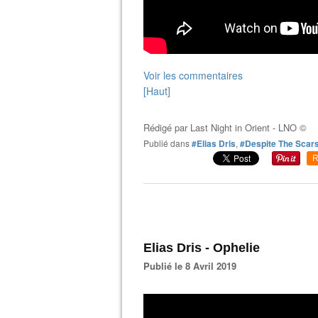
Voir les commentaires
[Haut]
Rédigé par
Last Night in Orient - LNO ©
Publié dans
#Elias Dris
,
#Despite The Scar
R
Elias Dris - Ophelie
Publié le 8 Avril 2019