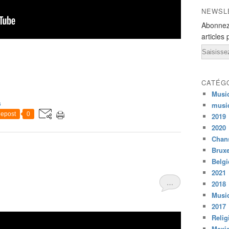
NEWSL
Abonnez
articles 
Email
CATÉG
Musi
s
musi
epost
0
2019
2020
Chans
Bruxe
Belg
2021
…
2018
Musiq
2017
Relig
Mexi