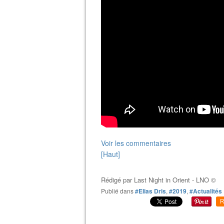
Voir les commentaires
[Haut]
Rédigé par
Last Night in Orient - LNO ©
Publié dans
#Elias Dris
,
#2019
,
#Actualités
R