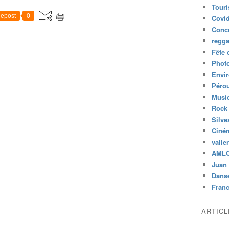
Tour
epost
0
Covid
Conc
regg
Fête 
Phot
Envi
Péro
Musiq
Rock
Silve
Ciné
valle
AML
Juan 
Dans
Fran
ARTIC