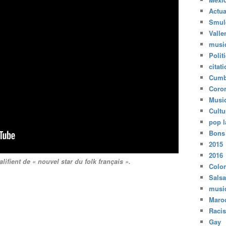
Actua
Smul
Valle
musi
Polit
citat
Cumb
Coro
Musi
Cultu
pop l
Bons
2015
2016
lifient de « nouvel star du folk français ».
Colo
Salsa
musi
Maro
Raci
Gay