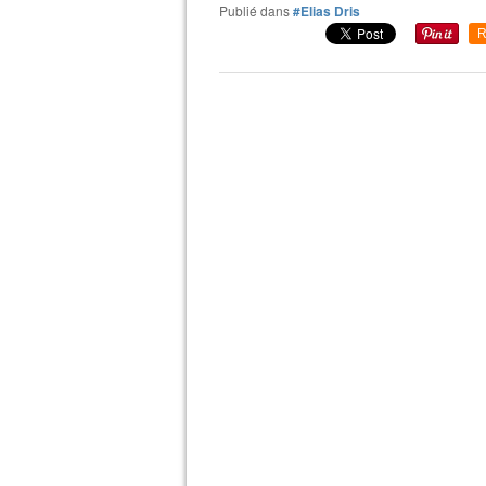
Publié dans
#Elias Dris
R