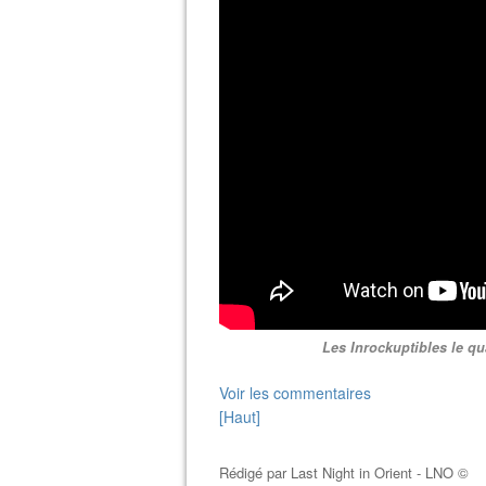
Les Inrockuptibles le qua
Voir les commentaires
[Haut]
Rédigé par
Last Night in Orient - LNO ©