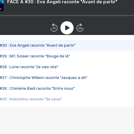
FACE A #30 : Eve Angeli raconte "Avant de partir"
#30 : Eve Angeli raconte "Avant de partir"
#29 : MC Solaar raconte "Bouge de là"
28 : Lorie raconte "Je vais vite"
#27 : Christophe Willem raconte "Jacques a dit"
#26 : Chimène Badi raconte "Entre nous"
#25 : Indochine raconte "3e sexe"
#24 : Zaho raconte "C'est chelou"
#23 : Patrick Bruel raconte "Au café des délices"
#22 : Kyo raconte "Le chemin"