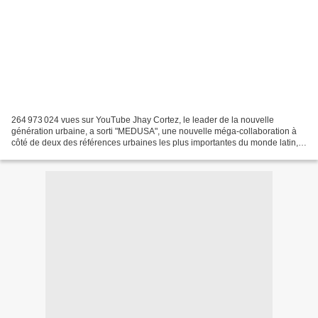
264 973 024 vues sur YouTube Jhay Cortez, le leader de la nouvelle
génération urbaine, a sorti "MEDUSA", une nouvelle méga-collaboration à
côté de deux des références urbaines les plus importantes du monde latin, J
Balvin "L'ambassadeur mondial du reggaeton"...