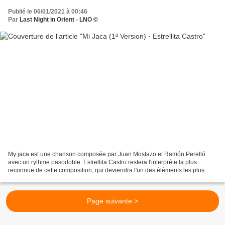
Publié le 06/01/2021 à 00:46
Par
Last Night in Orient - LNO ©
My jaca est une chanson composée par Juan Mostazo et Ramón Perelló
avec un rythme pasodoble. Estrellita Castro restera l'interprète la plus
reconnue de cette composition, qui deviendra l'un des éléments les plus
remarquables de son répertoire. Estrellita...
Page suivante >