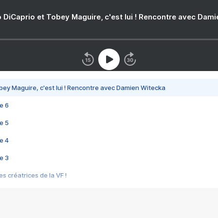
 DiCaprio et Tobey Maguire, c'est lui ! Rencontre avec Dam
bey Maguire, c'est lui ! Rencontre avec Damien Witecka
e 6
e 5
e 4
e 3
s créatrices de la VF !
e 2
e 1