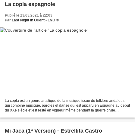
La copla espagnole
Publié le 23/03/2021 à 22:03
Par
Last Night in Orient - LNO ©
La copla est un genre artistique de la musique issue du folklore andalous
qui combine musique, paroles et danse qui est apparu en Espagne au début
du XXe siècle et est resté en vigueur même pendant la guerre civile
espagnole et l'après-guerre. Une des...
Mi Jaca (1ª Version) · Estrellita Castro