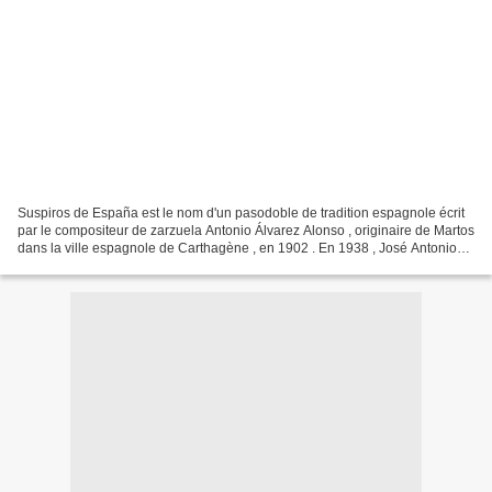
Suspiros de España est le nom d'un pasodoble de tradition espagnole écrit
par le compositeur de zarzuela Antonio Álvarez Alonso , originaire de Martos
dans la ville espagnole de Carthagène , en 1902 . En 1938 , José Antonio
Álvarez Cantos (es) (1897-1964),...