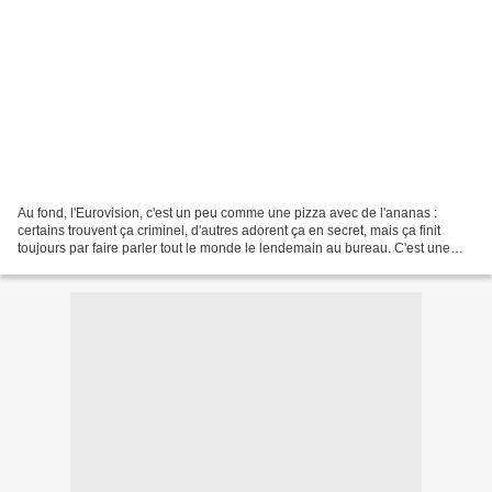
​Au fond, l'Eurovision, c'est un peu comme une pizza avec de l'ananas :
certains trouvent ça criminel, d'autres adorent ça en secret, mais ça finit
toujours par faire parler tout le monde le lendemain au bureau. C'est une
opinion qui a la peau dure, et...